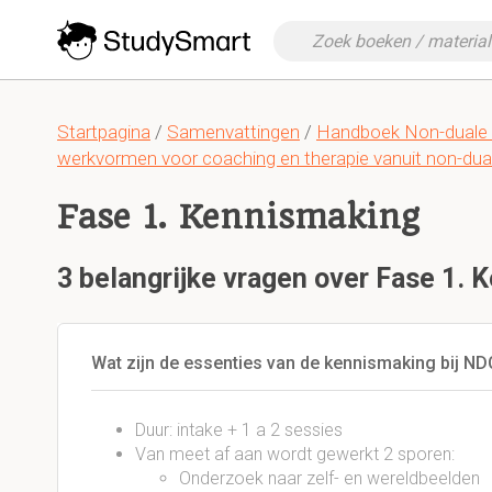
Startpagina
/
Samenvattingen
/
Handboek Non-duale C
werkvormen voor coaching en therapie vanuit non-duaa
Fase 1. Kennismaking
3 belangrijke vragen over Fase 1.
Wat zijn de essenties van de kennismaking bij ND
Duur: intake + 1 a 2 sessies
Van meet af aan wordt gewerkt 2 sporen:
Onderzoek naar zelf- en wereldbeelden