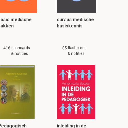
basis medische
cursus medische
vakken
basiskennis
flashcards
flashcards
416
85
& notities
& notities
Pedagogisch
inleiding in de