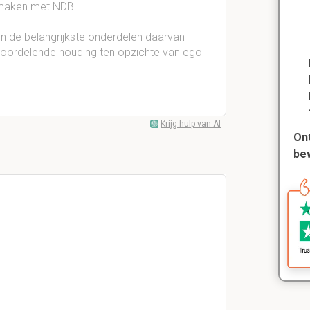
e maken met NDB
 en de belangrijkste onderdelen daarvan
t-oordelende houding ten opzichte van ego
Krijg hulp van AI
Ont
be