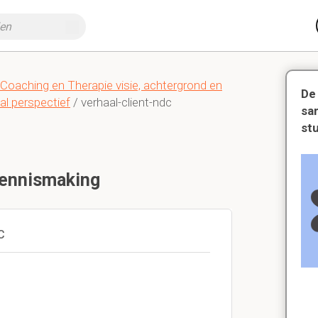
oaching en Therapie visie, achtergrond en
De
l perspectief
/ verhaal-client-ndc
sa
st
 Kennismaking
C