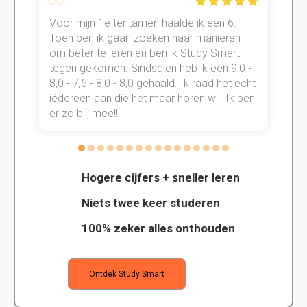
Voor mijn 1e tentamen haalde ik een 6.
M
Toen ben ik gaan zoeken naar manieren
v
om beter te leren en ben ik Study Smart
a
tegen gekomen. Sindsdien heb ik een 9,0 -
s
t
8,0 - 7,6 - 8,0 - 8,0 gehaald. Ik raad het echt
k
n.
íédereen aan die het maar horen wil. Ik ben
d
er zo blij mee!!
Hogere cijfers + sneller leren
Niets twee keer studeren
100% zeker alles onthouden
Ontdek Study Smart