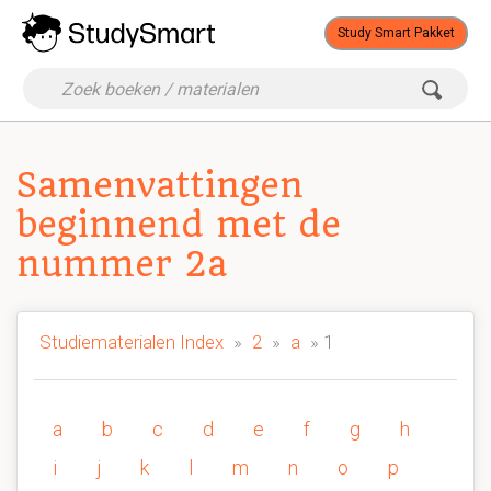
Study Smart Pakket
Samenvattingen
beginnend met de
nummer 2a
Studiematerialen Index
»
2
»
a
» 1
a
b
c
d
e
f
g
h
i
j
k
l
m
n
o
p