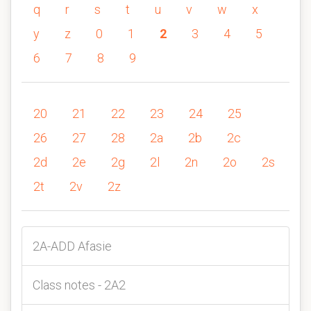
q
r
s
t
u
v
w
x
y
z
0
1
2
3
4
5
6
7
8
9
20
21
22
23
24
25
26
27
28
2a
2b
2c
2d
2e
2g
2l
2n
2o
2s
2t
2v
2z
2A-ADD Afasie
Class notes - 2A2