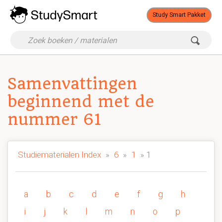
Study Smart Pakket
Samenvattingen
beginnend met de
nummer 61
Studiematerialen Index
»
6
»
1
» 1
a
b
c
d
e
f
g
h
i
j
k
l
m
n
o
p