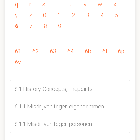
q
r
s
t
u
v
w
x
y
z
0
1
2
3
4
5
6
7
8
9
61
62
63
64
6b
6l
6p
6v
6.1 History, Concepts, Endpoints
6.1.1 Misdrijven tegen eigendommen
6.1.1 Misdrijven tegen personen