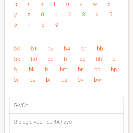
q
r
s
t
u
v
w
x
y
z
0
1
2
3
4
5
6
7
8
9
b0
b1
b2
b4
ba
bb
bc
bd
be
bf
bg
bh
bi
bj
bk
bl
bm
bn
bo
bp
br
bs
bt
bu
bv
bw
B-VCA
Biologie voor jou 4A havo