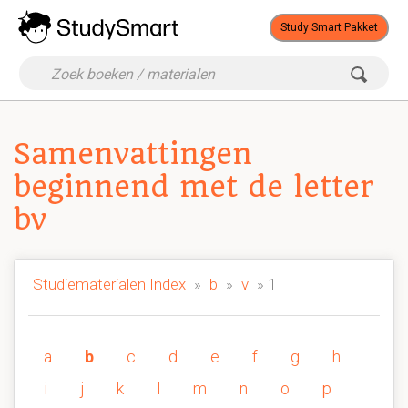
Study Smart Pakket
Samenvattingen
beginnend met de letter
bv
Studiematerialen Index
»
b
»
v
» 1
a
b
c
d
e
f
g
h
i
j
k
l
m
n
o
p