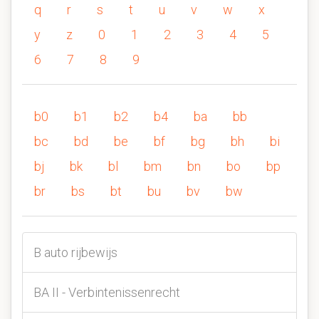
q
r
s
t
u
v
w
x
y
z
0
1
2
3
4
5
6
7
8
9
b0
b1
b2
b4
ba
bb
bc
bd
be
bf
bg
bh
bi
bj
bk
bl
bm
bn
bo
bp
br
bs
bt
bu
bv
bw
B auto rijbewijs
BA II - Verbintenissenrecht