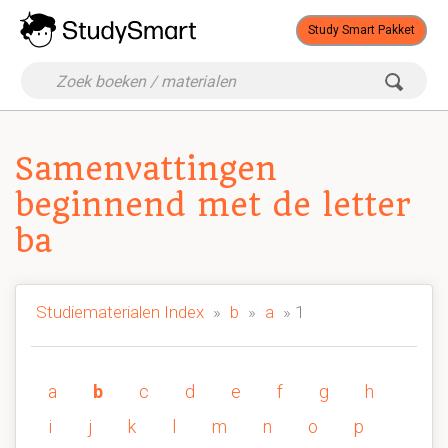
Study Smart Pakket
Samenvattingen
beginnend met de letter
ba
Studiematerialen Index
»
b
»
a
» 1
a
b
c
d
e
f
g
h
i
j
k
l
m
n
o
p