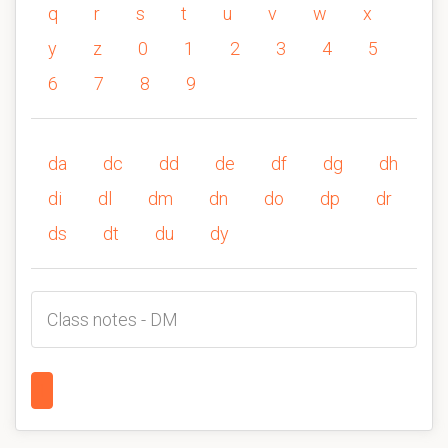
q
r
s
t
u
v
w
x
y
z
0
1
2
3
4
5
6
7
8
9
da
dc
dd
de
df
dg
dh
di
dl
dm
dn
do
dp
dr
ds
dt
du
dy
Class notes - DM
1