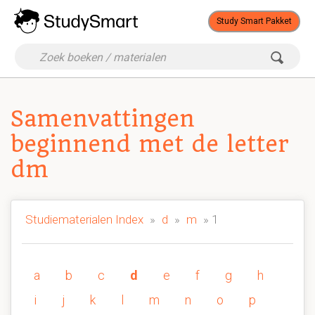
Study Smart Pakket
Samenvattingen
beginnend met de letter
dm
Studiematerialen Index
»
d
»
m
» 1
a
b
c
d
e
f
g
h
i
j
k
l
m
n
o
p