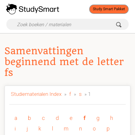
Study Smart Pakket
Samenvattingen
beginnend met de letter
fs
Studiematerialen Index
»
f
»
s
» 1
a
b
c
d
e
f
g
h
i
j
k
l
m
n
o
p