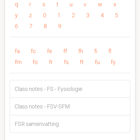
q
r
s
t
u
v
w
x
y
z
0
1
2
3
4
5
6
7
8
9
fa
fc
fe
ff
fh
fi
fl
fm
fo
fr
fs
ft
fu
fy
Class notes - FS - Fysiologie
Class notes - FSV-SFM
FSR samenvatting