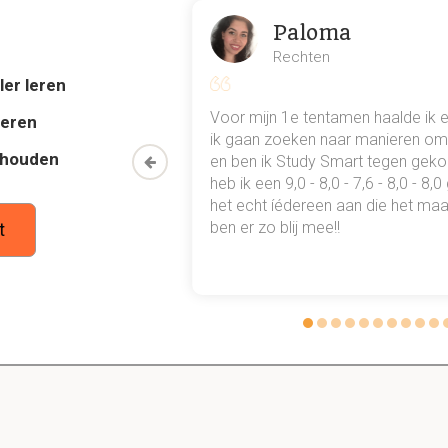
em de 4 meest gebruikte elektromotoren binnen de auto
Paloma
oren
Rechten
oren
ler leren
al mn
Voor mijn 1e tentamen haalde ik 
deren
 punten
ik gaan zoeken naar manieren om 
thouden
oon een heel
en ben ik Study Smart tegen gek
drijvingen heb je verschillende soorten motoren. 1 van d
 waarmee ik
heb ik een 9,0 - 8,0 - 7,6 - 8,0 - 8,
or. Benoem de 5 componenten welke in een gelijkstroo
tudie gewoon
het echt íédereen aan die het maar
ben er zo blij mee!!
t
van de stator
tator
heid van elektrische aandrijvingen is servo motoren. 
 uitgevoerd en bestaan uit een servobesturing en een s
eschrijf de servobesturing en servomotor.