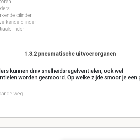
oren
nders
 cilinder
de cilinder
cilinder
1.3.2 pneumatische uitvoerorganen
ders kunnen dmv snelheidsregelventielen, ook wel
tielen worden gesmoord. Op welke zijde smoor je een
gaande weg.
1.3.3 elektrische aandrijftechniek
e soorten aandrijvingstechnieken mogelijk. Elektrische aa