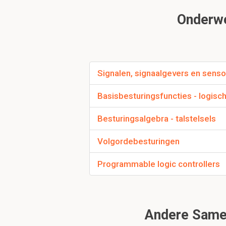
Traagheidsarm be
Onderwer
positie regelaar
Motor>meeteenheid
Signalen, signaalgevers en senso
Basisbesturingsfuncties - logisc
Om uitvoerorganen t
hoofdschakeleleme
Besturingsalgebra - talstelsels
Hydraulische / p
uit )
Volgordebesturingen
proportionele ven
Programmable logic controllers
Andere Samen