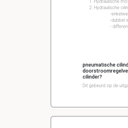
Hydraulische
mot
Hydraulische
cili
-enkelwerkende
-dubbel werken
- differentiaal
pneumatische cilin
doorstroomregelven
cilinder?
Dit gebeurd op de uit
Er zijn verschillend