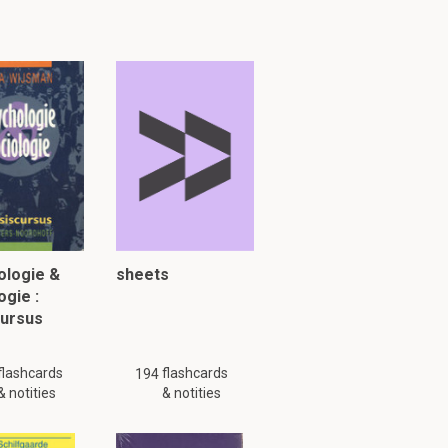
nnen de
 signaal kan
ologie &
sheets
ogie :
cursus
 soorten
flashcards
flashcards
194
& notities
& notities