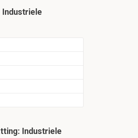
Industriele
ande slag ( in /
ing: Industriele