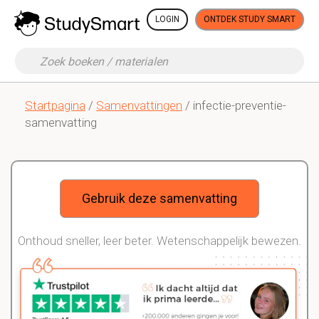
LOGIN
ONTDEK STUDY SMART
Startpagina
/
Samenvattingen
/ infectie-preventie-
samenvatting
Gebruik deze samenvatting
Onthoud sneller, leer beter. Wetenschappelijk bewezen.