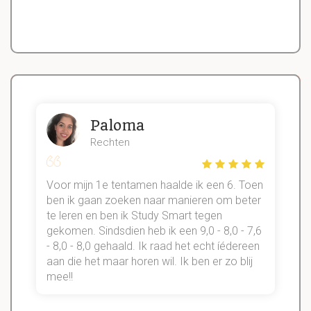
Paloma
Rechten
Voor mijn 1e tentamen haalde ik een 6. Toen
n
ben ik gaan zoeken naar manieren om beter
te leren en ben ik Study Smart tegen
gekomen. Sindsdien heb ik een 9,0 - 8,0 - 7,6
b
- 8,0 - 8,0 gehaald. Ik raad het echt íédereen
aan die het maar horen wil. Ik ben er zo blij
s
mee!!