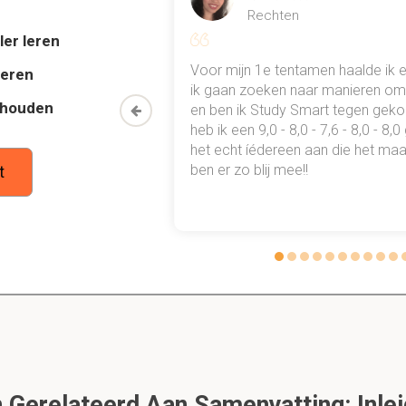
Rechten
ler leren
kse werkzaamheden zijn van een arbeidsdeskundige?
al mn
Voor mijn 1e tentamen haalde ik 
deren
 punten
ik gaan zoeken naar manieren om 
thouden
oon een heel
en ben ik Study Smart tegen gek
 waarmee ik
heb ik een 9,0 - 8,0 - 7,6 - 8,0 - 8,
tudie gewoon
het echt íédereen aan die het maar
n tegen functie
ben er zo blij mee!!
t
1.2.2 3 Functieanalyse
it is een preview. Er zijn 6 andere flashcards beschikbaar voor hoofdstu
Laat hier meer flashcards zien
oonsgeoriënteerde analyse?
met de vereisten waaraan een persoon moet voldoen om een func
Gerelateerd Aan Samenvatting: Inlei