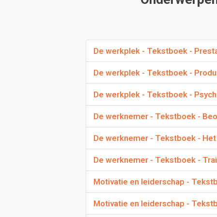
Kenmerken/ elemen
Brannick beschreef 3 
De werkplek - Tekstboek - Prest
De procedure is 
Een functie word
De werkplek - Tekstboek - Prod
De analyse leidt
De werkplek - Tekstboek - Psych
Leg uit wat job-ori
De werknemer - Tekstboek - Beo
Functiegerichte
functie
moeten worden. Soms 
De werknemer - Tekstboek - Het
taak.
Persoonsgerichte
func
De werknemer - Tekstboek - Trai
nodig heeft om succesv
Motivatie en leiderschap - Teks
Motivatie en leiderschap - Teks
Wat zijn de verschi
benadering)