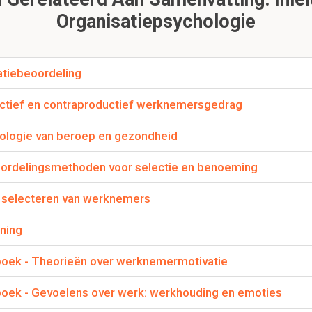
Organisatiepsychologie
ten van een functieanalyse?
elementen die een analyse omvatten:
atiebeoordeling
systematisch.
t in kleinere eenheden verdeeld.
uctief en contraproductief werknemersgedrag
 tot een geschreven product.
ologie van beroep en gezondheid
ented en person-oriented job analysis (functieanalyse) i
ordelingsmethoden voor selectie en benoeming
analyse: geeft een overzicht van welke taken er binnen een func
worden de taken zelf omschreven, soms de kenmerken van e
 selecteren van werknemers
tieanalyse: geeft een overzicht van de kenmerken of
KSAO
’s di
ning
ol een functie te kunnen vervullen.
tboek - Theorieën over werknemermotivatie
tboek - Gevoelens over werk: werkhouding en emoties
llende niveaus binnen een functie (Brannick)(functie ge