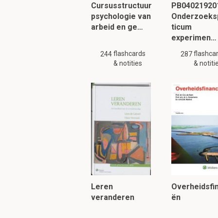
Cursusstructuur
PB040219201
psychologie van
Onderzoeks
arbeid en ge…
ticum
Leg uit hoe functie
experimen…
functieanalyse is in
flashcards
flashca
244
287
Doordat alle functies d
& notities
& notiti
kunnen te ontwikkelen 
zien welke
competenti
Di
Het beoordelingspr
Leren
Overheidsfi
Het waarnemen van het
veranderen
ën
Het opslaan van inform
Het ophalen van deze i