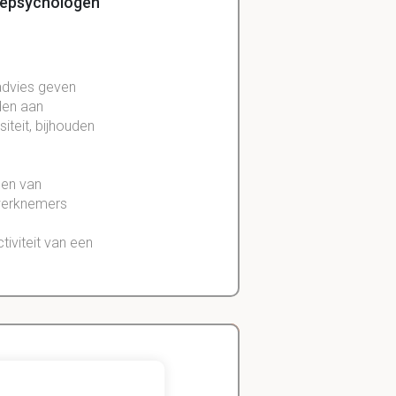
tiepsychologen
 advies geven
den aan
siteit, bijhouden
den van
erknemers
iviteit van een
n
procedures
op het oplossen
Zeger