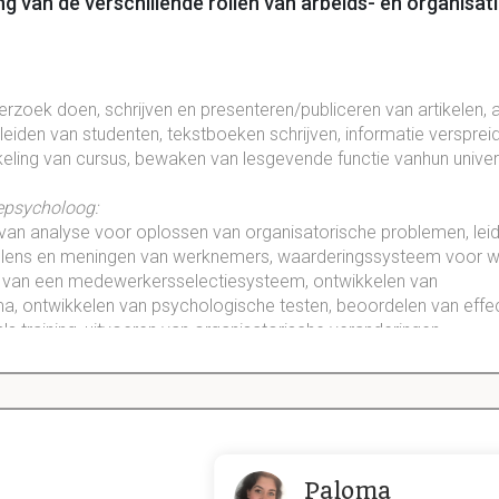
ng van de verschillende rollen van arbeids- en organisa
rzoek doen, schrijven en presenteren/publiceren van artikelen,
leiden van studenten,
tekstboeken
schrijven, informatie versprei
eling van cursus, bewaken van
lesgevende
functie
vanhun
univer
iepsycholoog
:
n van analyse voor oplossen van organisatorische problemen, lei
lens en meningen van werknemers,
waarderingssysteem
voor w
 van een
medewerkersselectiesysteem
, ontwikkelen van
, ontwikkelen van psychologische testen, beoordelen van effect
zoals training, uitvoeren van organisatorische veranderingen
nderzoek voor A&O-psycholoog?
e belangrijkste activiteiten. Onderzoek kan nieuwe
methodes
e
selectie
en trainen van werknemers. Vaak is onderzoek gericht 
Paloma
bepaalde organisatie.