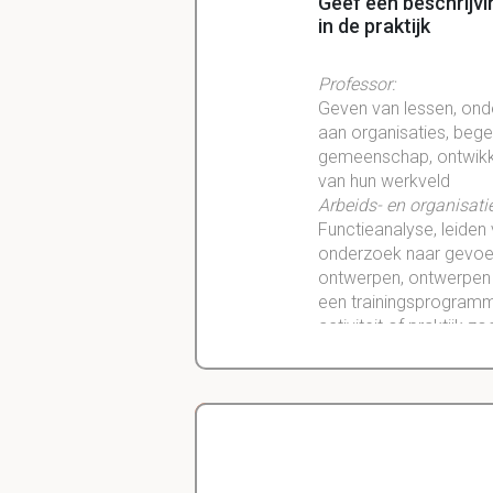
Geef een beschrijvi
in de praktijk
Professor:
Geven van lessen, onde
aan organisaties, bege
gemeenschap, ontwikk
van hun
werkveld
Arbeids- en
organisat
Functieanalyse
, leide
onderzoek
naar gevoe
ontwerpen, ontwerpen
een trainingsprogramma
activiteit of praktijk 
Welke rol speelt o
Onderzoek is een van d
ontwikkeling voor
bijv
.
Delano
van problemen in een 