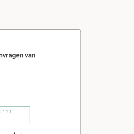
envragen van
k 1.2.1