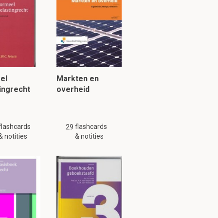
sing en laten de
een conflict op
el
Markten en
ingrecht
overheid
flashcards
flashcards
29
& notities
& notities
 NL, Aus, China.