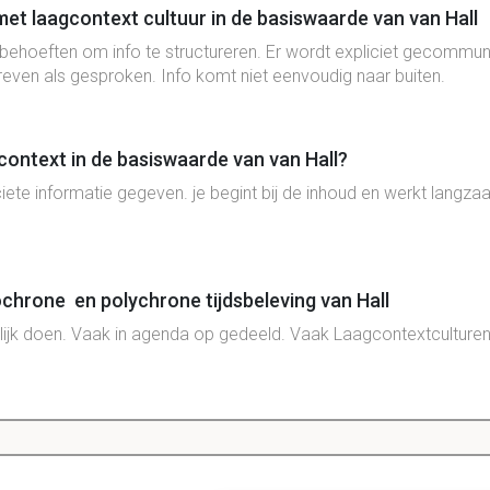
et laagcontext cultuur in de basiswaarde van van Hall
behoeften om info te structureren. Er wordt expliciet gecommu
ven als gesproken. Info komt niet eenvoudig naar buiten.
ontext in de basiswaarde van van Hall?
iciete informatie gegeven. je begint bij de inhoud en werkt langz
hrone en polychrone tijdsbeleving van Hall
lijk doen. Vaak in agenda op gedeeld. Vaak Laagcontextculturen
lijk doen, mensen hebben vaak heel veel tijd
boodschappen, wat zijn dat in de basiswaarde van van H