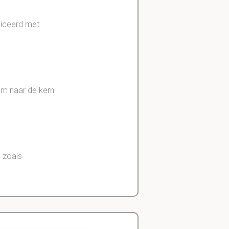
niceerd met
aam naar de kern
 zoals
all?