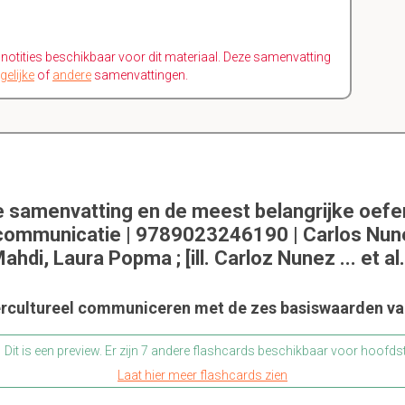
n notities beschikbaar voor dit materiaal. Deze samenvatting
gelijke
of
andere
samenvattingen.
e samenvatting en de meest belangrijke oef
 communicatie | 9789023246190 | Carlos Nu
ahdi, Laura Popma ; [ill. Carloz Nunez ... et al.
ercultureel communiceren met de zes basiswaarden va
Dit is een preview. Er zijn 7 andere flashcards beschikbaar voor hoofds
Laat hier meer flashcards zien