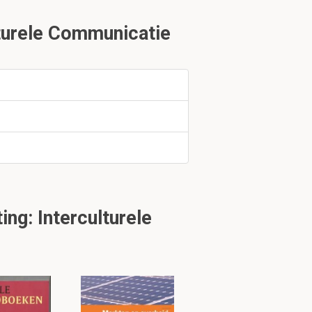
turele Communicatie
uniceren:
khohn
g: Interculturele
tuk 3
e van