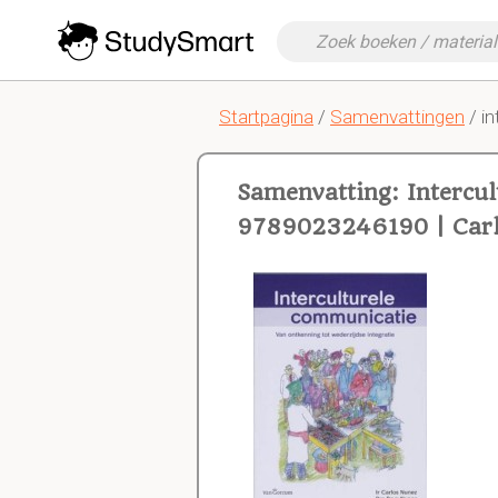
Startpagina
/
Samenvattingen
/ i
Samenvatting: Intercu
9789023246190 | Carlo