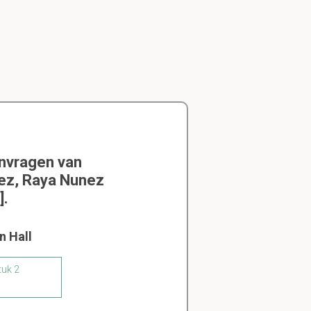
envragen van
nez, Raya Nunez
].
n Hall
tuk 2