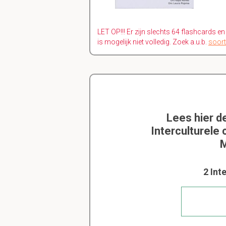
LET OP!!! Er zijn slechts 64 flashcards e
is mogelijk niet volledig. Zoek a.u.b.
soort
Lees hier d
Interculturele
M
2 Int