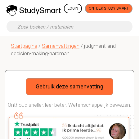
LOGIN
ONTDEK STUDY SMART
Startpagina
/
Samenvattingen
/ judgment-and-
decision-making-hardman
Gebruik deze samenvatting
Onthoud sneller, leer beter. Wetenschappelijk bewezen.