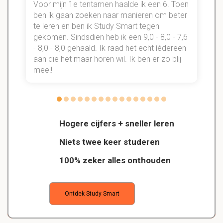
Voor mijn 1e tentamen haalde ik een 6. Toen
n
ben ik gaan zoeken naar manieren om beter
te leren en ben ik Study Smart tegen
gekomen. Sindsdien heb ik een 9,0 - 8,0 - 7,6
b
- 8,0 - 8,0 gehaald. Ik raad het echt íédereen
aan die het maar horen wil. Ik ben er zo blij
s
mee!!
Hogere cijfers + sneller leren
Niets twee keer studeren
100% zeker alles onthouden
Ontdek Study Smart