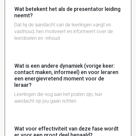
Wat betekent het als de presentator leiding
neemt?
Dat hij de aandacht van de leerlingen vangt en
vasthoud, hen motiveert en informeert over de
leerdoelen en -inhoud.
Wat is een andere dynamiek (vorige keer:
contact maken, informeel) en voor leraren
een energievretend moment voor de
leraar?
Leerlingen die nog aan het praten zijn, hun
aandacht op jou gaan richten.
Wat voor effectiviteit van deze fase wordt
er voor een groot deel bepaald?