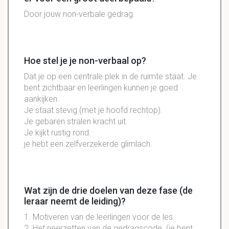
Door jouw non-verbale gedrag.
Hoe stel je je non-verbaal op?
Dat je op een
centrale
plek in de
ruimte
staat. Je
bent
zichtbaar
en leerlingen kunnen je goed
aankijken.
Je staat
stevig
(met je hoofd rechtop).
Je
gebaren
stralen
kracht
uit.
Je kijkt
rustig
rond.
je hebt een
zelfverzekerde
glimlach.
Wat zijn de drie doelen van deze fase (de
leraar neemt de leiding)?
1.
Motiveren
van de
leerlingen
voor de les.
2. Het
neerzetten
van de
gedragscode
. (je bent