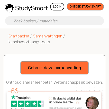
LOGIN
ONTDEK STUDY SMART
Startpagina
/
Samenvattingen
/
kennisvoortgangstoets
Gebruik deze samenvatting
Onthoud sneller, leer beter. Wetenschappelijk bewezen.