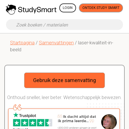
LOGIN
ONTDEK STUDY SMART
Startpagina
/
Samenvattingen
/ laser-kwaliteit-in-
beeld
Gebruik deze samenvatting
Onthoud sneller, leer beter. Wetenschappelijk bewezen.