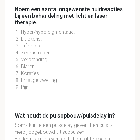
Noem een aantal ongewenste huidreacties
bij een behandeling met licht en laser
therapie.
Hyper/hypo pigmentatie
.
Littekens.
Infecties
.
Zebrastrepen
.
Verbranding
.
Blaren.
Korstjes.
Ernstige zwelling.
Pijn.
Wat houdt de pulsopbouw/pulsdelay in?
Soms kun je een
pulsdelay
geven. Een
puls
is
hierbij opgebouwd uit
subpulsen
.
Epidermis
krijgt even de tijd om af te
koelen