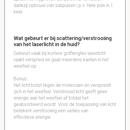
dankzij opbouw van subpulsen i.p.v. Hele puls in 1
keer.
Wat gebeurt er bij scattering/verstrooiing
van het laserlicht in de huid?
Gebeurt
vaak bij kortere
golflengtes
laserlicht
raakt
verspreid
en gaat meerdere
kanten
in het
weefsel
op.
Bonus
:
Het
licht
botst
tegen de
moleculen
en
verspreidt
zich in het
weefsel
.
Verstrooid
licht
geeft geen
energie aan het
weefsel
af totdat het
geabsorbeerd
wordt. Voor de toepassing van
licht
betekent
verstrooiing
een
verlies
van
effectieve energie.