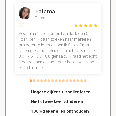
Paloma
Rechten
Voor mijn 1e tentamen haalde ik een 6.
M
Toen ben ik gaan zoeken naar manieren
v
om beter te leren en ben ik Study Smart
a
tegen gekomen. Sindsdien heb ik een 9,0 -
s
t
8,0 - 7,6 - 8,0 - 8,0 gehaald. Ik raad het echt
k
n.
íédereen aan die het maar horen wil. Ik ben
d
er zo blij mee!!
Hogere cijfers + sneller leren
Niets twee keer studeren
100% zeker alles onthouden