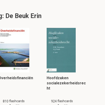
g: De Beuk Erin
Overheidsfinanciën
Hoofdzaken
socialezekerheidsrec
ht
flashcards
flashcards
810
924