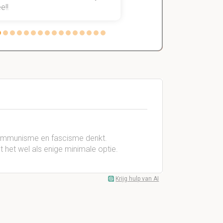
e!!
weg.
t communisme en fascisme denkt.
et het wel als enige minimale optie.
Krijg hulp van AI