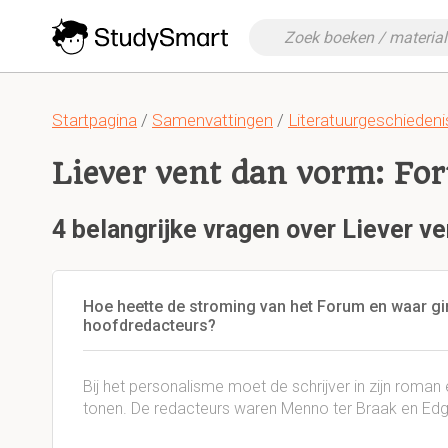
Startpagina
/
Samenvattingen
/
Literatuurgeschieden
Liever vent dan vorm: Fo
4 belangrijke vragen over Liever v
Hoe heette de stroming van het Forum en waar g
hoofdredacteurs?
Bij het personalisme moet de schrijver in zijn roman 
tonen. De redacteurs waren Menno ter Braak en Edg