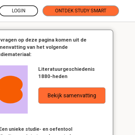
LOGIN
ONTDEK STUDY SMART
 vragen op deze pagina komen uit de
menvatting van het volgende
udiemateriaal:
Literatuurgeschiedenis
1880-heden
Bekijk samenvatting
Een unieke studie- en oefentool