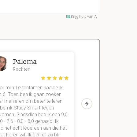
Krijg hulp van AI
Paloma
Zeger
Rechten
Handels- wet
or mijn 1e tentamen haalde ik
Met mijn oude method
n 6. Toen ben ik gaan zoeken
geslaagd voor maar 3
ar manieren om beter te leren
vakken. Sinds ik mijn
 ben ik Study Smart tegen
aantekeningen digitaal
komen. Sindsdien heb ik een 9,0
study smart, ben ik voo
,0 - 7,6 - 8,0 - 8,0 gehaald. Ik
vakken de éérste keer
d het echt íédereen aan die het
StudySmart neemt voo
r horen wil. Ik ben er zo blij
stress van slagen of n