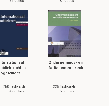
& notities
& notities
Internationaal
Ondernemings- en
publiekrecht in
faillissementsrecht
vogelvlucht
flashcards
flashcards
768
225
& notities
& notities