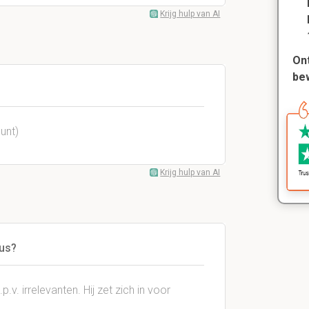
Krijg hulp van AI
Ont
be
unt)
Krijg hulp van AI
us?
p.v. irrelevanten. Hij zet zich in voor