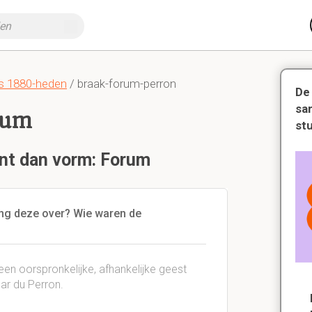
is 1880-heden
/ braak-forum-perron
De
sa
rum
st
ent dan vorm: Forum
ing deze over? Wie waren de
een oorspronkelijke, afhankelijke geest
ar du Perron.