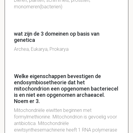
Dieren, planten, schimmels, protisten,
monomeren(bacterien)
wat zijn de 3 domeinen op basis van
genetica
Archea, Eukarya, Prokarya
Welke eigenschappen bevestigen de
endosymbiosetheorie dat het
mitochondrion een opgenomen bacteriecel
is en niet een opgenomen archaeacel.
Noem er 3.
Mitochondriële eiwitten beginnen met
formylmethionine. Mitochondrion is gevoelig voor
antibiotica. Mitochondriële
eiwitsynthesemachinerie heeft 1 RNA polymerase