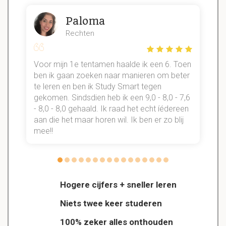
Paloma
Rechten
Voor mijn 1e tentamen haalde ik een 6. Toen
n
ben ik gaan zoeken naar manieren om beter
te leren en ben ik Study Smart tegen
gekomen. Sindsdien heb ik een 9,0 - 8,0 - 7,6
b
- 8,0 - 8,0 gehaald. Ik raad het echt íédereen
aan die het maar horen wil. Ik ben er zo blij
s
mee!!
Hogere cijfers + sneller leren
Niets twee keer studeren
100% zeker alles onthouden