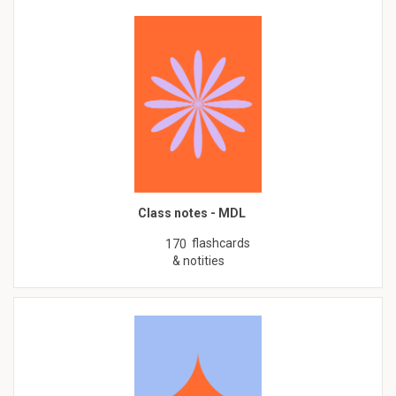
Class notes - MDL
flashcards
170
& notities