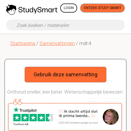
LOGIN
ONTDEK STUDY SMART
Startpagina
/
Samenvattingen
/ mdl-4
Gebruik deze samenvatting
Onthoud sneller, leer beter. Wetenschappelijk bewezen.