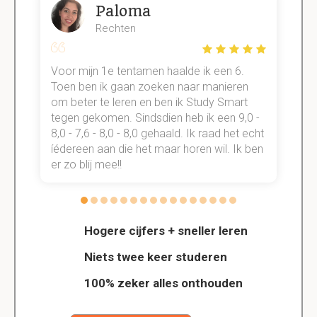
Paloma
Rechten
Voor mijn 1e tentamen haalde ik een 6.
M
Toen ben ik gaan zoeken naar manieren
v
om beter te leren en ben ik Study Smart
a
tegen gekomen. Sindsdien heb ik een 9,0 -
s
t
8,0 - 7,6 - 8,0 - 8,0 gehaald. Ik raad het echt
k
n.
íédereen aan die het maar horen wil. Ik ben
d
er zo blij mee!!
Hogere cijfers + sneller leren
Niets twee keer studeren
100% zeker alles onthouden