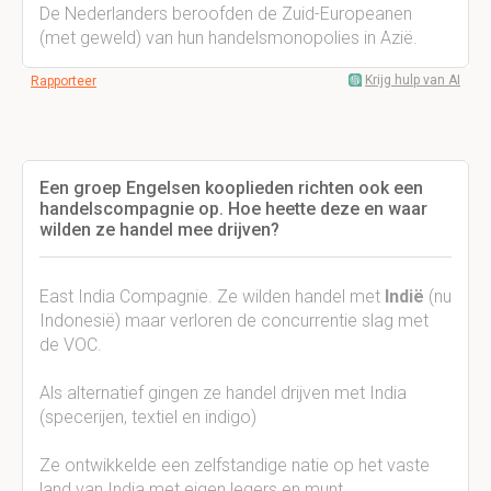
De Nederlanders beroofden de Zuid-Europeanen
(met geweld) van hun handelsmonopolies in Azië.
Krijg hulp van AI
Rapporteer
Een groep Engelsen kooplieden richten ook een
handelscompagnie op. Hoe heette deze en waar
wilden ze handel mee drijven?
East India Compagnie. Ze wilden handel met
Indië
(nu
Indonesië) maar verloren de concurrentie slag met
de VOC.
Als alternatief gingen ze handel drijven met India
(specerijen, textiel en indigo)
Ze ontwikkelde een zelfstandige natie op het vaste
land van India met eigen legers en munt.