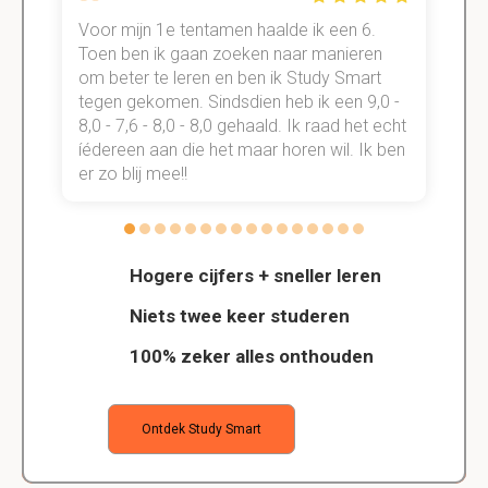
Voor mijn 1e tentamen haalde ik een 6.
M
Toen ben ik gaan zoeken naar manieren
v
om beter te leren en ben ik Study Smart
a
tegen gekomen. Sindsdien heb ik een 9,0 -
s
t
8,0 - 7,6 - 8,0 - 8,0 gehaald. Ik raad het echt
k
n.
íédereen aan die het maar horen wil. Ik ben
d
er zo blij mee!!
Hogere cijfers + sneller leren
Niets twee keer studeren
100% zeker alles onthouden
Ontdek Study Smart