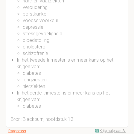
hart- en vaatziekten
veroudering
borstkanker
voedselvoorkeur
depressie
stressgevoeligheid
bloedstolling
cholesterol
schizofrenie
In het tweede trimester is er meer kans op het
krijgen van:
diabetes
longziekten
nierziekten
In het derde trimester is er meer kans op het
krijgen van:
diabetes
Bron: Blackburn, hoofdstuk 12
Krijg hulp van AI
Rapporteer