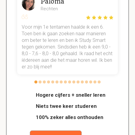
Paloma
Rechten
Voor mijn 1e tentamen haalde ik een 6.
M
Toen ben ik gaan zoeken naar manieren
v
om beter te leren en ben ik Study Smart
a
tegen gekomen. Sindsdien heb ik een 9,0 -
s
t
8,0 - 7,6 - 8,0 - 8,0 gehaald. Ik raad het echt
k
n.
íédereen aan die het maar horen wil. Ik ben
d
er zo blij mee!!
Hogere cijfers + sneller leren
Niets twee keer studeren
100% zeker alles onthouden