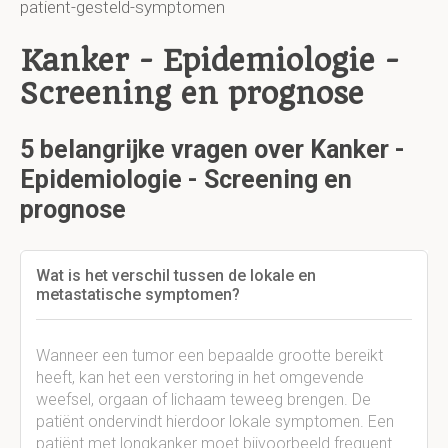
patient-gesteld-symptomen
Kanker - Epidemiologie -
Screening en prognose
5 belangrijke vragen over Kanker -
Epidemiologie - Screening en
prognose
Wat is het verschil tussen de lokale en
metastatische symptomen?
Wanneer een tumor een bepaalde grootte bereikt
heeft, kan het een verstoring in het omgevende
weefsel, orgaan of lichaam teweeg brengen. De
patiënt ondervindt hierdoor lokale symptomen. Een
patiënt met longkanker moet bijvoorbeeld frequent