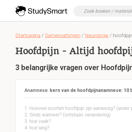
Startpagina
/
Samenvattingen
/
Neurologie
/ hoofdpijn
Hoofdpijn - Altijd hoofdpi
3 belangrijke vragen over Hoofdpijn
Anamnese:
kern van de hoofdpijnanamnese: 10 
1. Hoeveel soorten hoofdpijn zijn aanwezig? (ander p
2. Sinds wanneer? (ontstaan, verandering)
3. hoe vaak?
4. hoe lang?