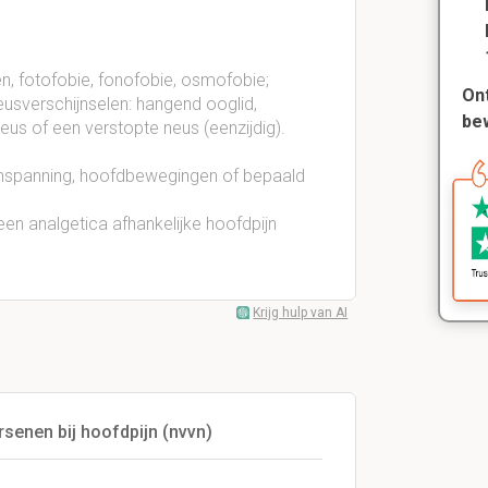
en, fotofobie, fonofobie, osmofobie;
Ont
eusverschijnselen: hangend ooglid,
be
neus of een verstopte neus (eenzijdig).
inspanning, hoofdbewegingen of bepaald
 een analgetica afhankelijke hoofdpijn
Krijg hulp van AI
rsenen bij hoofdpijn (nvvn)