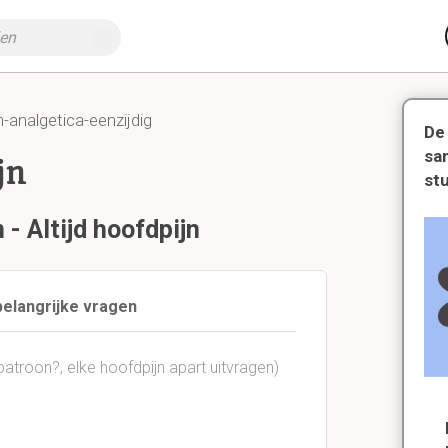
-analgetica-eenzijdig
De
sa
jn
st
 - Altijd hoofdpijn
belangrijke vragen
atroon?, elke hoofdpijn apart uitvragen)