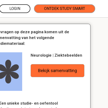
LOGIN
ONTDEK STUDY SMART
 vragen op deze pagina komen uit de
menvatting van het volgende
udiemateriaal:
Neurologie | Ziektebeelden
Bekijk samenvatting
Een unieke studie- en oefentool