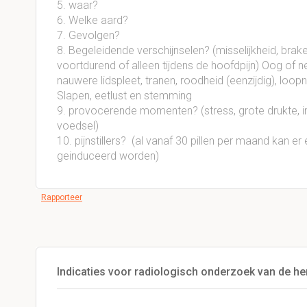
5. waar?
6. Welke aard?
7. Gevolgen?
8. Begeleidende verschijnselen? (misselijkheid, brak
voortdurend of alleen tijdens de hoofdpijn) Oog of n
nauwere lidspleet, tranen, roodheid (eenzijdig), loop
Slapen, eetlust en stemming
9. provocerende momenten? (stress, grote drukte, 
voedsel)
10. pijnstillers? (al vanaf 30 pillen per maand kan er
geinduceerd worden)
Rapporteer
Indicaties voor radiologisch onderzoek van de he