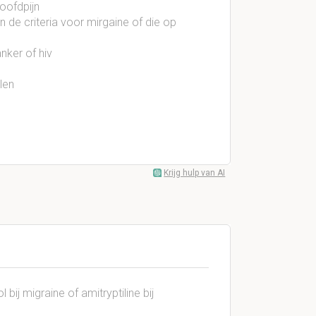
oofdpijn
de criteria voor mirgaine of die op
nker of hiv
len
Krijg hulp van AI
 bij migraine of amitryptiline bij