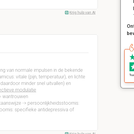
Krijg hulp van AI
Ont
be
rking van normale impulsen in de bekende
cus: vitale (pijn, temperatuur), en lichte
daardoor minder snel uitvallen) en
ectieve modulatie
 = wantrouwen
taanswijze -> persoonlijkheidsstoornis:
oornis: specifieke antidepressiva of