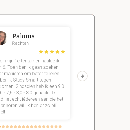
Paloma
Zeger
Rechten
Handels- wet
or mijn 1e tentamen haalde ik
Met mijn oude method
n 6. Toen ben ik gaan zoeken
geslaagd voor maar 3
ar manieren om beter te leren
vakken. Sinds ik mijn
 ben ik Study Smart tegen
aantekeningen digitaal
komen. Sindsdien heb ik een 9,0
study smart, ben ik voo
,0 - 7,6 - 8,0 - 8,0 gehaald. Ik
vakken de éérste keer
d het echt íédereen aan die het
StudySmart neemt voo
r horen wil. Ik ben er zo blij
stress van slagen of n
e!!
weg.