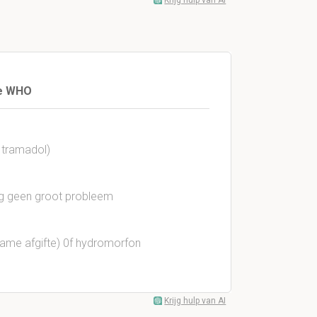
Krijg hulp van AI
de WHO
 tramadol)
ving geen groot probleem
zame afgifte) 0f hydromorfon
Krijg hulp van AI