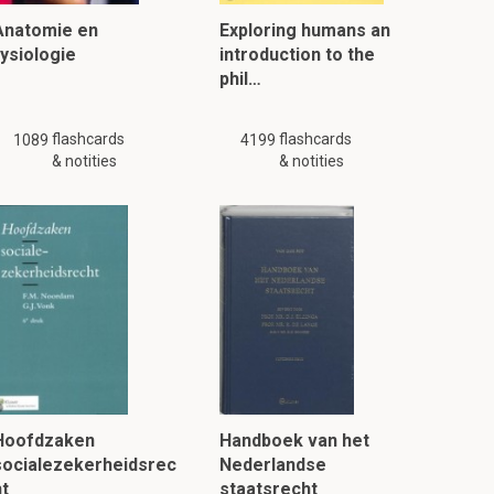
Anatomie en
Exploring humans an
fysiologie
introduction to the
phil…
flashcards
flashcards
1089
4199
& notities
& notities
Hoofdzaken
Handboek van het
socialezekerheidsrec
Nederlandse
ht
staatsrecht