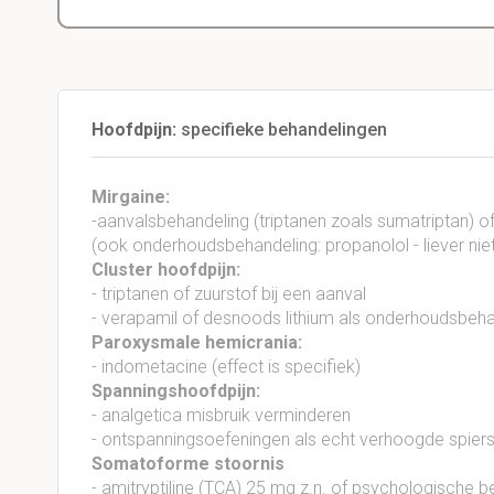
Hoofdpijn:
specifieke behandelingen
Mirgaine:
-aanvalsbehandeling (triptanen zoals sumatriptan) o
(ook onderhoudsbehandeling: propanolol - liever niet
Cluster hoofdpijn:
- triptanen of zuurstof bij een aanval
- verapamil of desnoods lithium als onderhoudsbeha
Paroxysmale hemicrania:
- indometacine (effect is specifiek)
Spanningshoofdpijn:
- analgetica misbruik verminderen
- ontspanningsoefeningen als echt verhoogde spiers
Somatoforme stoornis
- amitryptiline (TCA) 25 mg z.n. of psychologische b