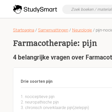
Startpagina
/
Samenvattingen
/
Neurologie
/ pijn-noci
Farmacotherapie: pijn
4 belangrijke vragen over Farmacot
Drie soorten pijn
1. nociceptieve pijn
2. neuropathische pijn
3. chronisch onverklaarde pijn(zielepijn)