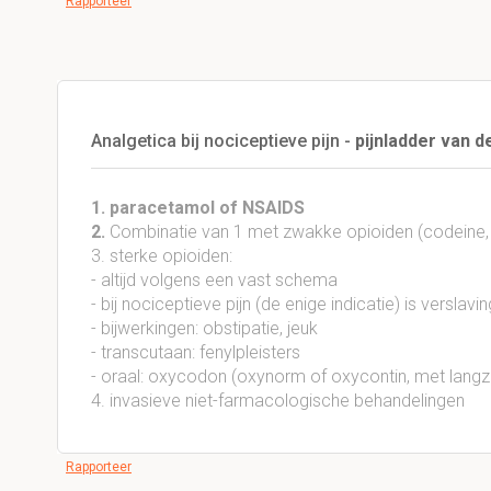
Rapporteer
Analgetica bij nociceptieve pijn -
pijnladder van 
1. paracetamol of NSAIDS
2.
Combinatie van 1 met zwakke opioiden (codeine,
3. sterke opioiden:
- altijd volgens een vast schema
- bij nociceptieve pijn (de enige indicatie) is versla
- bijwerkingen: obstipatie, jeuk
- transcutaan: fenylpleisters
- oraal: oxycodon (oxynorm of oxycontin, met lang
4. invasieve niet-farmacologische behandelingen
Rapporteer