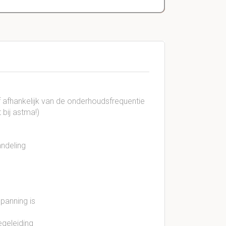
f afhankelijk van de onderhoudsfrequentie
 bij astma!)
ndeling
panning is
egeleiding