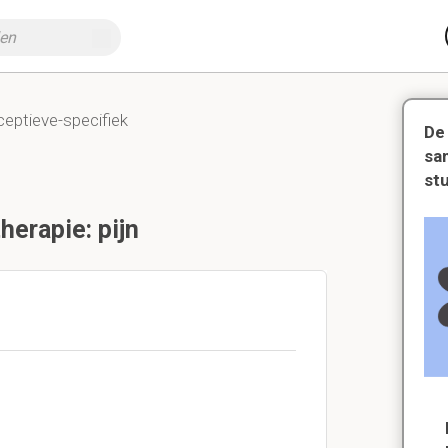
ceptieve-specifiek
De
sa
st
herapie: pijn