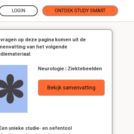
LOGIN
ONTDEK STUDY SMART
 vragen op deze pagina komen uit de
menvatting van het volgende
udiemateriaal:
Neurologie | Ziektebeelden
Bekijk samenvatting
Een unieke studie- en oefentool