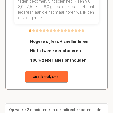
tegen gekomen. Sindsdien heb ik een 9,0 -
s
t
8,0 - 7,6 - 8,0 - 8,0 gehaald. Ik raad het echt
k
n.
íédereen aan die het maar horen wil. Ik ben
d
er zo blij mee!!
Hogere cijfers + sneller leren
Niets twee keer studeren
100% zeker alles onthouden
Ontdek Study Smart
Op welke 2 manieren kan de indirecte kosten in de