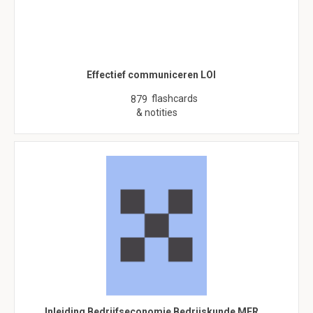
Effectief communiceren LOI
flashcards
879
& notities
Inleiding Bedrijfseconomie Bedrijskunde MER