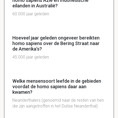
homo sapiens Azië en Indonesische
eilanden in Australië?
60.000 jaar geleden.
Hoeveel jaar geleden ongeveer bereikten
homo sapiens over de Bering Straat naar
de Amerika's?
45.000 jaar geleden.
Welke mensensoort leefde in de gebieden
voordat de homo sapiens daar aan
kwamen?
Neanderthalers (genoemd naar de resten van hen
die zijn aangetroffen in het Duitse Neanderthal).