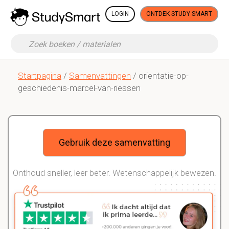
LOGIN
ONTDEK STUDY SMART
Startpagina
/
Samenvattingen
/ orientatie-op-
geschiedenis-marcel-van-riessen
Gebruik deze samenvatting
Onthoud sneller, leer beter. Wetenschappelijk bewezen.