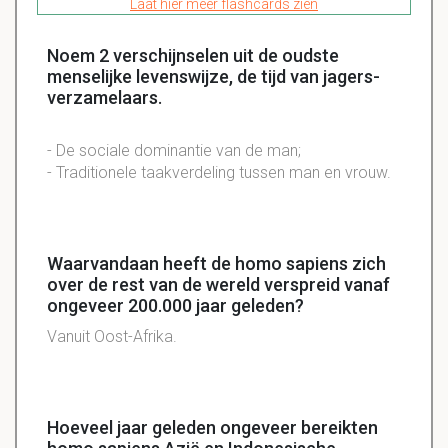
Laat hier meer flashcards zien
Noem 2 verschijnselen uit de oudste
menselijke levenswijze, de tijd van jagers-
verzamelaars.
- De sociale
dominantie
van de man;
- Traditionele
taakverdeling
tussen man en
vrouw
.
Waarvandaan heeft de homo sapiens zich
over de rest van de wereld verspreid vanaf
ongeveer 200.000 jaar geleden?
Vanuit Oost-Afrika.
Hoeveel jaar geleden ongeveer bereikten