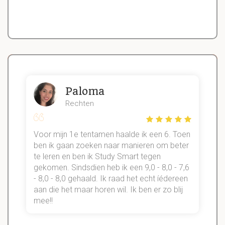
Paloma
Rechten
Voor mijn 1e tentamen haalde ik een 6. Toen
n
ben ik gaan zoeken naar manieren om beter
te leren en ben ik Study Smart tegen
gekomen. Sindsdien heb ik een 9,0 - 8,0 - 7,6
b
- 8,0 - 8,0 gehaald. Ik raad het echt íédereen
aan die het maar horen wil. Ik ben er zo blij
s
mee!!