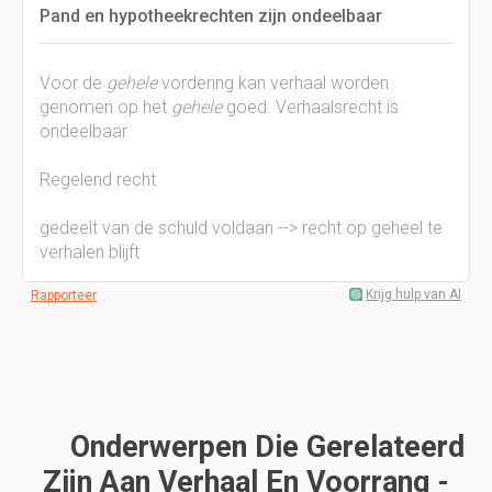
Pand en hypotheekrechten zijn ondeelbaar
Voor de
gehele
vordering kan verhaal worden
genomen op het
gehele
goed. Verhaalsrecht is
ondeelbaar
Regelend recht
gedeelt van de schuld voldaan --> recht op geheel te
verhalen blijft
Krijg hulp van AI
Rapporteer
Onderwerpen Die Gerelateerd
Zijn Aan Verhaal En Voorrang -