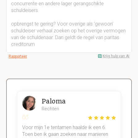
concurrente en andere lager gerangschikte
schuldeisers.
opbrengst te gering? Voor overige als 'gewoon'
schuldeiser verhaal zoeken op het overige vermogen
van de schuldenaar. Dan geldt de regel van paritas
creditorum
Krijg hulp van AI
Rapporteer
Paloma
Rechten
Voor mijn 1e tentamen haalde ik een 6.
M
Toen ben ik gaan zoeken naar manieren
v