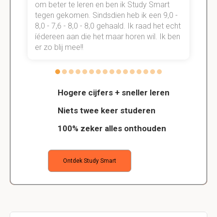
om beter te leren en ben ik Study Smart
a
tegen gekomen. Sindsdien heb ik een 9,0 -
s
t
8,0 - 7,6 - 8,0 - 8,0 gehaald. Ik raad het echt
k
n.
íédereen aan die het maar horen wil. Ik ben
d
er zo blij mee!!
Hogere cijfers + sneller leren
Niets twee keer studeren
100% zeker alles onthouden
Ontdek Study Smart