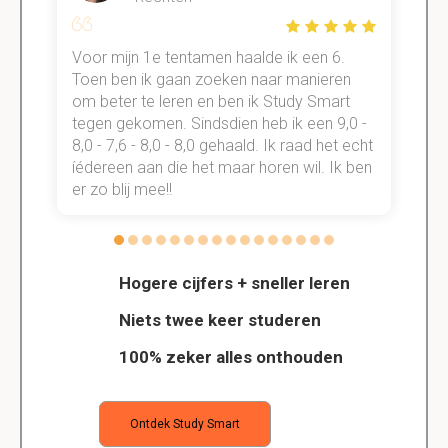
Voor mijn 1e tentamen haalde ik een 6.
M
Toen ben ik gaan zoeken naar manieren
v
om beter te leren en ben ik Study Smart
a
tegen gekomen. Sindsdien heb ik een 9,0 -
s
t
8,0 - 7,6 - 8,0 - 8,0 gehaald. Ik raad het echt
k
n.
íédereen aan die het maar horen wil. Ik ben
d
er zo blij mee!!
Hogere cijfers + sneller leren
Niets twee keer studeren
100% zeker alles onthouden
Ontdek Study Smart