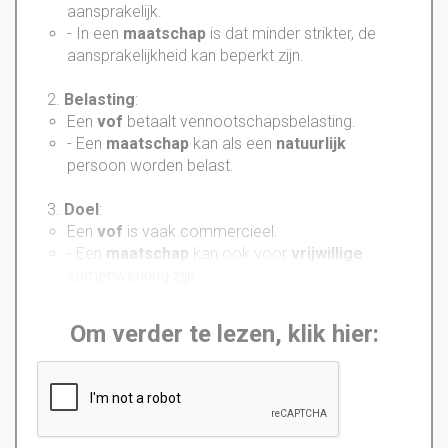
aansprakelijk.
- In een
maatschap
is dat minder strikter, de
aansprakelijkheid kan beperkt zijn.
2.
Belasting
:
Een
vof
betaalt vennootschapsbelasting.
- Een
maatschap
kan als een
natuurlijk
persoon worden belast.
3.
Doel
:
Een
vof
is vaak commercieel.
- Een
maatschap
kan ook voor
vrijwillige
samenwerking zijn.
Om verder te lezen, klik hier: