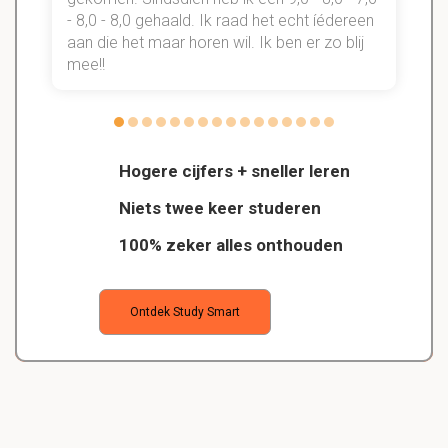
- 8,0 - 8,0 gehaald. Ik raad het echt íédereen
aan die het maar horen wil. Ik ben er zo blij
s
mee!!
Hogere cijfers + sneller leren
Niets twee keer studeren
100% zeker alles onthouden
Ontdek Study Smart