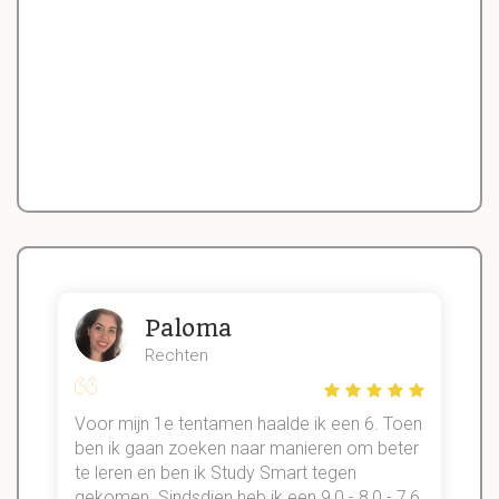
Paloma
Rechten
Voor mijn 1e tentamen haalde ik een 6. Toen
n
ben ik gaan zoeken naar manieren om beter
te leren en ben ik Study Smart tegen
gekomen. Sindsdien heb ik een 9,0 - 8,0 - 7,6
b