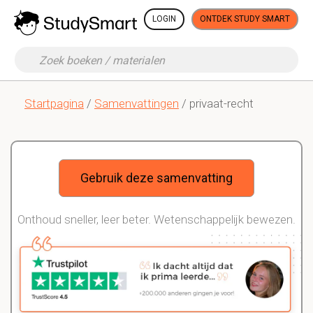
LOGIN
ONTDEK STUDY SMART
Startpagina
/
Samenvattingen
/ privaat-recht
Gebruik deze samenvatting
Onthoud sneller, leer beter. Wetenschappelijk bewezen.