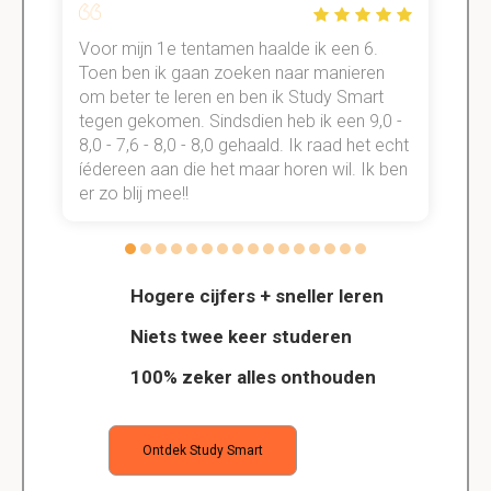
Voor mijn 1e tentamen haalde ik een 6.
M
Toen ben ik gaan zoeken naar manieren
v
om beter te leren en ben ik Study Smart
a
tegen gekomen. Sindsdien heb ik een 9,0 -
s
t
8,0 - 7,6 - 8,0 - 8,0 gehaald. Ik raad het echt
k
n.
íédereen aan die het maar horen wil. Ik ben
d
er zo blij mee!!
Hogere cijfers + sneller leren
Niets twee keer studeren
100% zeker alles onthouden
Ontdek Study Smart