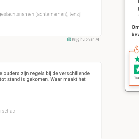
slachtsnamen (achternamen), tenzij
Ont
be
Krijg hulp van AI
he ouders zijn regels bij de verschillende
r tot stand is gekomen. Waar maakt het
derschap