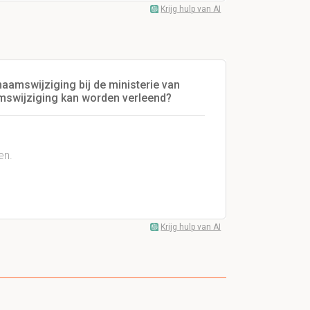
Krijg hulp van AI
aamswijziging bij de ministerie van
aamswijziging kan worden verleend?
en.
Krijg hulp van AI