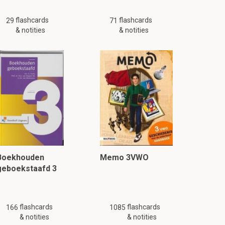
flashcards
flashcards
29
71
& notities
& notities
Boekhouden
Memo 3VWO
geboekstaafd 3
flashcards
flashcards
166
1085
& notities
& notities