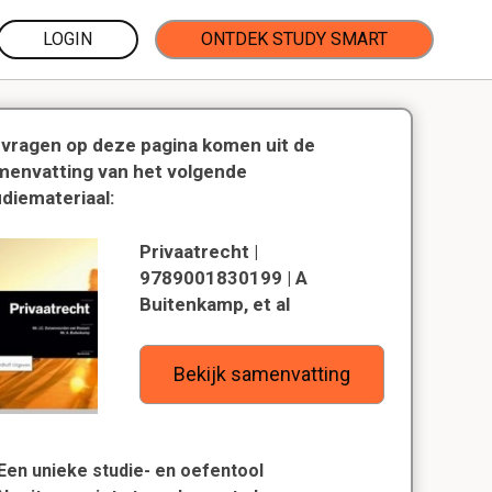
LOGIN
ONTDEK STUDY SMART
 vragen op deze pagina komen uit de
menvatting van het volgende
udiemateriaal:
Privaatrecht |
9789001830199 | A
Buitenkamp, et al
Bekijk samenvatting
Een unieke studie- en oefentool