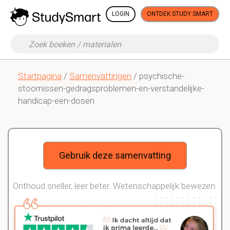
LOGIN
ONTDEK STUDY SMART
Startpagina
/
Samenvattingen
/ psychische-
stoornissen-gedragsproblemen-en-verstandelijke-
handicap-een-dosen
Gebruik deze samenvatting
Onthoud sneller, leer beter. Wetenschappelijk bewezen.