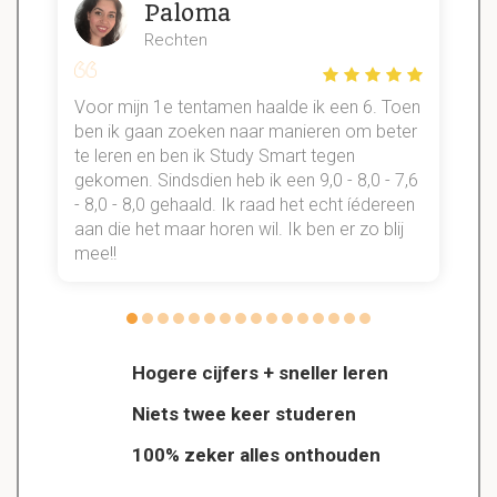
Paloma
Rechten
Voor mijn 1e tentamen haalde ik een 6. Toen
n
ben ik gaan zoeken naar manieren om beter
te leren en ben ik Study Smart tegen
gekomen. Sindsdien heb ik een 9,0 - 8,0 - 7,6
b
- 8,0 - 8,0 gehaald. Ik raad het echt íédereen
aan die het maar horen wil. Ik ben er zo blij
s
mee!!
Hogere cijfers + sneller leren
Niets twee keer studeren
100% zeker alles onthouden