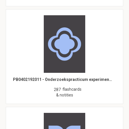
PB0402192011 - Onderzoekspracticum experimen…
flashcards
287
& notities