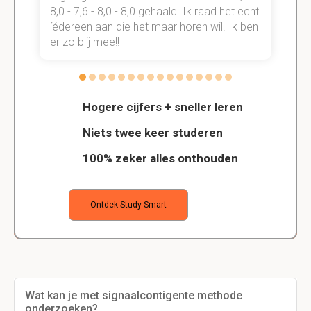
t
8,0 - 7,6 - 8,0 - 8,0 gehaald. Ik raad het echt
k
n.
íédereen aan die het maar horen wil. Ik ben
d
er zo blij mee!!
Hogere cijfers + sneller leren
Niets twee keer studeren
100% zeker alles onthouden
Ontdek Study Smart
Wat kan je met signaalcontigente methode
onderzoeken?