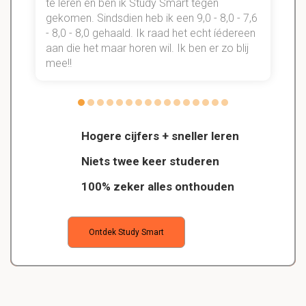
te leren en ben ik Study Smart tegen
gekomen. Sindsdien heb ik een 9,0 - 8,0 - 7,6
b
- 8,0 - 8,0 gehaald. Ik raad het echt íédereen
aan die het maar horen wil. Ik ben er zo blij
s
mee!!
Hogere cijfers + sneller leren
Niets twee keer studeren
100% zeker alles onthouden
Ontdek Study Smart