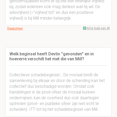
genoemd)alleen komt er bij Mill een innerlijke vrijheid
bij, zodat iedereen ook mag denken wat hij wil. De
wilsvrijheid (="vrijheid tot" en dus een positieve
vrijheid) is bij Mill minder belangrijk.
Krijg hulp van AI
Rapporteer
Welk beginsel heeft Devlin ''gevonden'' en in
hoeverre verschilt het met die van Mill?
Collectieve schadebeginsel ; De moraal bindt de
samenleving bij elkaar en door de schending kan het
collectief dus beschadigd worden. Omdat ook
handelingen in de privé-sfeer de moraal kunnen
ondermijnen, kan de overheid dus ook daartegen
optreden (privé- en publieke sfeer zijn niet echt te
scheiden). ITT tot bij het schadebeginsel van Mill...