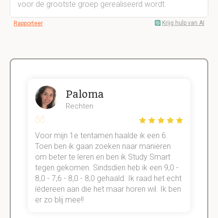
voor de grootste groep gerealiseerd wordt.
Krijg hulp van AI
Rapporteer
Paloma
Rechten
Voor mijn 1e tentamen haalde ik een 6.
M
Toen ben ik gaan zoeken naar manieren
v
om beter te leren en ben ik Study Smart
a
tegen gekomen. Sindsdien heb ik een 9,0 -
s
t
8,0 - 7,6 - 8,0 - 8,0 gehaald. Ik raad het echt
k
n.
íédereen aan die het maar horen wil. Ik ben
d
er zo blij mee!!