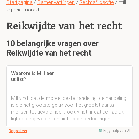
Startpagina
/
Samenvattingen
/
Rechtsfilosofie
/ mill-
vrijheid-moraal
Reikwijdte van het recht
10 belangrijke vragen over
Reikwijdte van het recht
Waarom is Mill een
util
Mill vindt dat de moreel beste handeling, de handeling
is die het grootste geluk voor het grootst aantal
mensen tot gevolg heeft. ook vindt hij dat de nadruk
ligt op de gevolgen en niet op de bedoelingen .
Krijg hulp van AI
Rapporteer