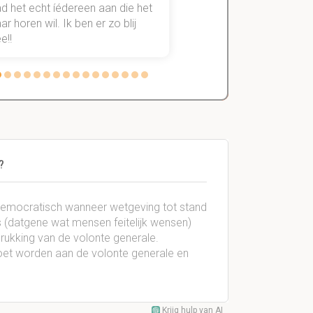
d het echt íédereen aan die het
StudySmart neemt voo
r horen wil. Ik ben er zo blij
stress van slagen of n
e!!
weg.
?
 democratisch wanneer wetgeving tot stand
 (datgene wat mensen feitelijk wensen)
rukking van de volonte generale.
oet worden aan de volonte generale en
Krijg hulp van AI