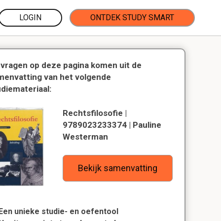
LOGIN
ONTDEK STUDY SMART
 vragen op deze pagina komen uit de
menvatting van het volgende
udiemateriaal:
Rechtsfilosofie |
9789023233374 | Pauline
Westerman
Bekijk samenvatting
Een unieke studie- en oefentool