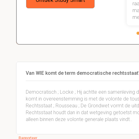
weet dat ik de rest van mijn studie
raa
gewoon ga halen.
maa
me
Van WIE komt de term democratische rechtsstaat
Democratisch ; Locke ; Hij achtte een samenleving
komt in overeenstemming is met de volonte de tous
Rechtsstaat ; Rousseau ; De Grondwet vormt de uitd
Rechtsstaat houdt dan in dat wetgeving getoetst m
alleen binnen deze volonte generale plaats vindt..
Rapporteer