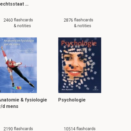
rechtsstaat …
flashcards
flashcards
2460
2876
& notities
& notities
Anatomie & fysiologie
Psychologie
v/d mens
flashcards
flashcards
2190
10514