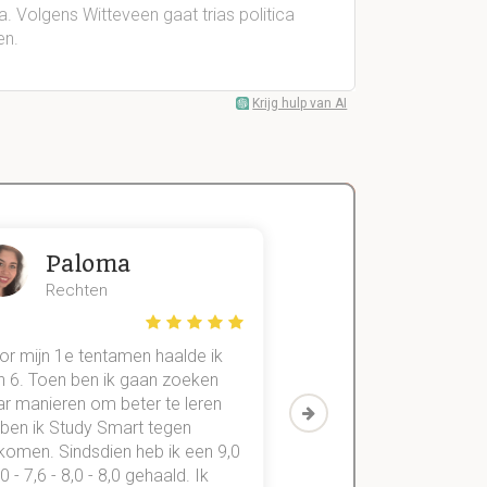
ca. Volgens Witteveen gaat trias politica
en.
Krijg hulp van AI
Paloma
Zeger
Rechten
Handels- wet
or mijn 1e tentamen haalde ik
Met mijn oude method
n 6. Toen ben ik gaan zoeken
geslaagd voor maar 3
ar manieren om beter te leren
vakken. Sinds ik mijn
 ben ik Study Smart tegen
aantekeningen digitaal
komen. Sindsdien heb ik een 9,0
study smart, ben ik voo
,0 - 7,6 - 8,0 - 8,0 gehaald. Ik
vakken de éérste keer