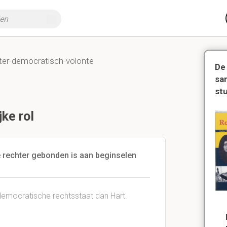
ter-democratisch-volonte
De
sa
st
jke rol
e rechter gebonden is aan beginselen
 democratische rechtsstaat dan Hart.