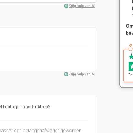
Krijg hulp van AI
Ont
be
Krijg hulp van AI
ffect op Trias Politica?
toepasser een belangenafweger geworden.