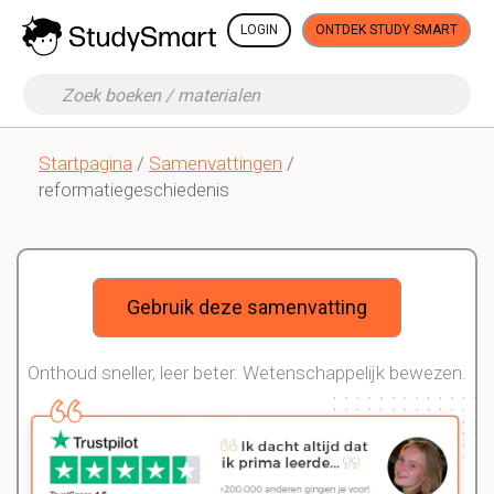
LOGIN
ONTDEK STUDY SMART
Startpagina
/
Samenvattingen
/
reformatiegeschiedenis
Gebruik deze samenvatting
Onthoud sneller, leer beter. Wetenschappelijk bewezen.