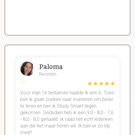
Paloma
Rechten
Voor mijn 1e tentamen haalde ik een 6. Toen
n
ben ik gaan zoeken naar manieren om beter
te leren en ben ik Study Smart tegen
gekomen. Sindsdien heb ik een 9,0 - 8,0 - 7,6
b
- 8,0 - 8,0 gehaald. Ik raad het echt íédereen
aan die het maar horen wil. Ik ben er zo blij
s
mee!!