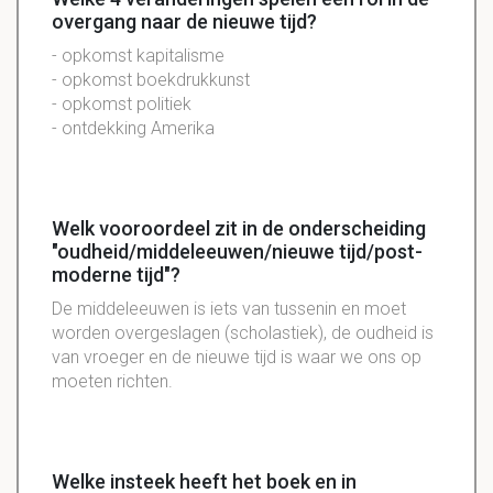
overgang naar de nieuwe tijd?
- opkomst kapitalisme
- opkomst boekdrukkunst
- opkomst politiek
- ontdekking Amerika
Welk vooroordeel zit in de onderscheiding
"oudheid/middeleeuwen/nieuwe tijd/post-
moderne tijd"?
De middeleeuwen is iets van tussenin en moet
worden overgeslagen (scholastiek), de oudheid is
van vroeger en de nieuwe tijd is waar we ons op
moeten richten.
Welke insteek heeft het boek en in