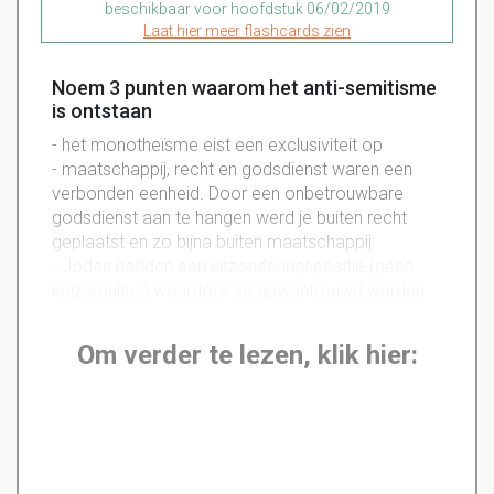
beschikbaar voor hoofdstuk 06/02/2019
Laat hier meer flashcards zien
Noem 3 punten waarom het anti-semitisme
is ontstaan
- het monotheïsme eist een exclusiviteit op
- maatschappij, recht en godsdienst waren een
verbonden eenheid. Door een onbetrouwbare
godsdienst aan te hangen werd je buiten recht
geplaatst en zo bijna buiten maatschappij.
- Joden hadden een uitzonderingspositie (geen
keizercultus) waardoor ze gewantrouwd werden.
Om verder te lezen, klik hier: