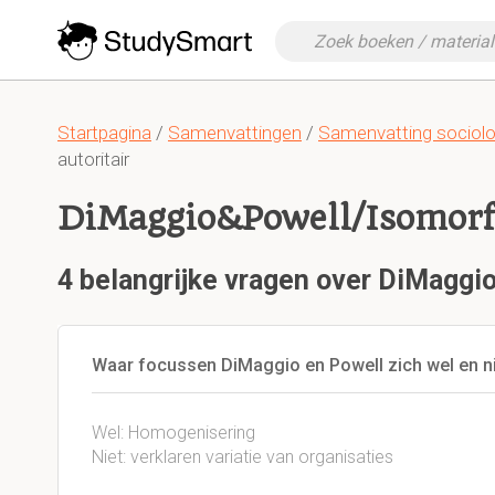
Startpagina
/
Samenvattingen
/
Samenvatting sociolo
autoritair
DiMaggio&Powell/Isomor
4 belangrijke vragen over DiMagg
Waar focussen DiMaggio en Powell zich wel en n
Wel: Homogenisering
Niet: verklaren variatie van organisaties