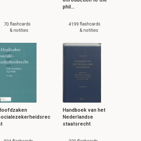
phil…
flashcards
flashcards
70
4199
& notities
& notities
Hoofdzaken
Handboek van het
socialezekerheidsrec
Nederlandse
ht
staatsrecht