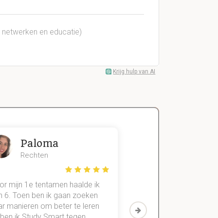
e netwerken en educatie)
Krijg hulp van AI
Paloma
Zeger
Rechten
Handels- wet
or mijn 1e tentamen haalde ik
Met mijn oude method
n 6. Toen ben ik gaan zoeken
geslaagd voor maar 3
ar manieren om beter te leren
vakken. Sinds ik mijn
 ben ik Study Smart tegen
aantekeningen digitaal