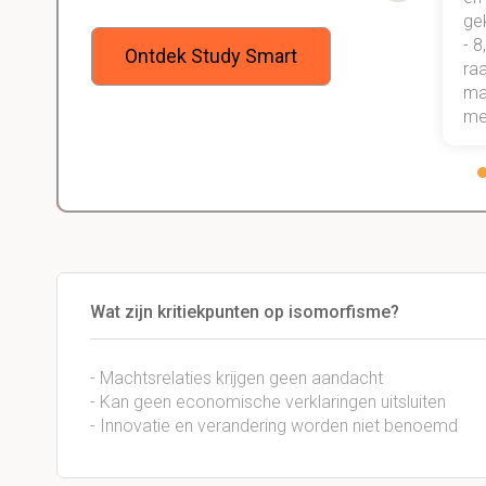
een heel goede studiemethode
ge
onder de knie, waarmee ik zeker
- 8
Ontdek Study Smart
weet dat ik de rest van mijn studie
raa
gewoon ga halen.
maa
me
Wat zijn kritiekpunten op isomorfisme?
- Machtsrelaties krijgen geen aandacht
- Kan geen economische verklaringen uitsluiten
- Innovatie en verandering worden niet benoemd