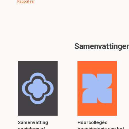
Rapporteer
Samenvattingen 
Samenvatting
Hoorcolleges
sociology of
geschiedenis van het