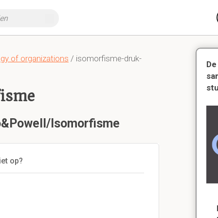
gy of organizations
/ isomorfisme-druk-
De
sa
st
fisme
io&Powell/Isomorfisme
iet op?