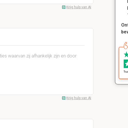
Krijg hulp van AI
Ont
be
es waarvan zij afhankelijk zijn en door
Krijg hulp van AI