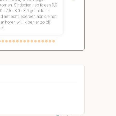
komen. Sindsdien heb ik een 9,0
study smart, ben ik voo
,0 - 7,6 - 8,0 - 8,0 gehaald. Ik
vakken de éérste keer
d het echt íédereen aan die het
StudySmart neemt voo
r horen wil. Ik ben er zo blij
stress van slagen of n
e!!
weg.