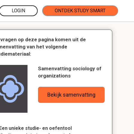
LOGIN
ONTDEK STUDY SMART
 vragen op deze pagina komen uit de
menvatting van het volgende
udiemateriaal:
Samenvatting sociology of
organizations
Bekijk samenvatting
Een unieke studie- en oefentool