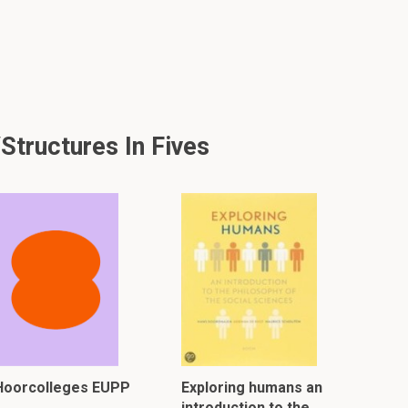
structures In Fives
Hoorcolleges EUPP
Exploring humans an
introduction to the