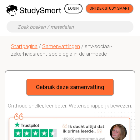
LOGIN
ONTDEK STUDY SMART
Startpagina
/
Samenvattingen
/ shv-sociaal-
zekerheidsrecht-sociologie-in-de-armoede
Gebruik deze samenvatting
Onthoud sneller, leer beter. Wetenschappelijk bewezen.