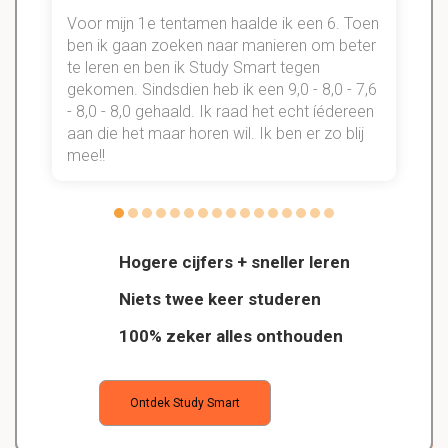
Voor mijn 1e tentamen haalde ik een 6. Toen
n
ben ik gaan zoeken naar manieren om beter
te leren en ben ik Study Smart tegen
gekomen. Sindsdien heb ik een 9,0 - 8,0 - 7,6
b
- 8,0 - 8,0 gehaald. Ik raad het echt íédereen
aan die het maar horen wil. Ik ben er zo blij
s
mee!!
Hogere cijfers + sneller leren
Niets twee keer studeren
100% zeker alles onthouden
Ontdek Study Smart