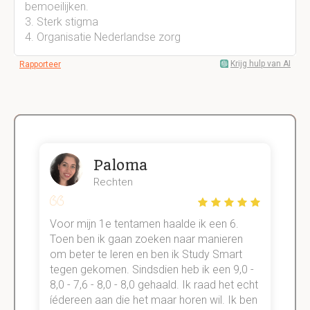
bemoeilijken.
3. Sterk stigma
4. Organisatie Nederlandse zorg
Krijg hulp van AI
Rapporteer
Paloma
Rechten
Voor mijn 1e tentamen haalde ik een 6.
M
Toen ben ik gaan zoeken naar manieren
v
om beter te leren en ben ik Study Smart
a
tegen gekomen. Sindsdien heb ik een 9,0 -
s
t
8,0 - 7,6 - 8,0 - 8,0 gehaald. Ik raad het echt
k
n.
íédereen aan die het maar horen wil. Ik ben
d