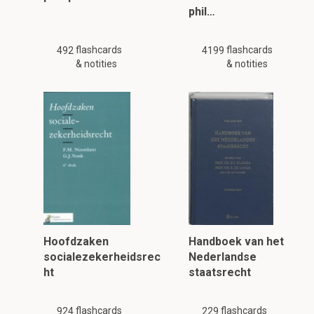
phil…
flashcards
flashcards
492
4199
& notities
& notities
Hoofdzaken
Handboek van het
socialezekerheidsrec
Nederlandse
ht
staatsrecht
flashcards
flashcards
924
229