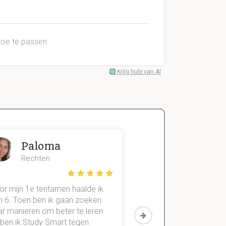
toe te passen
Krijg hulp van AI
Paloma
Zeger
Rechten
Handels- wet
or mijn 1e tentamen haalde ik
Met mijn oude method
n 6. Toen ben ik gaan zoeken
geslaagd voor maar 3
ar manieren om beter te leren
vakken. Sinds ik mijn
 ben ik Study Smart tegen
aantekeningen digitaal