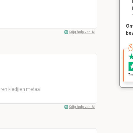
Ont
Krijg hulp van AI
be
ren kledij en metaal
Krijg hulp van AI