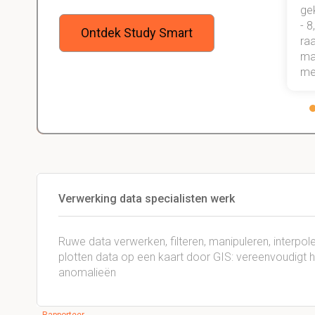
een heel goede studiemethode
ge
onder de knie, waarmee ik zeker
- 8
Ontdek Study Smart
weet dat ik de rest van mijn studie
raa
gewoon ga halen.
maa
me
Verwerking data specialisten werk
Ruwe data verwerken, filteren, manipuleren, interpol
plotten data op een kaart door GIS: vereenvoudigt
anomalieën