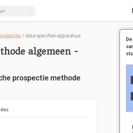
prospectie
/ data-specifiek-apparatuur
De
sa
ethode algemeen -
st
sche prospectie methode
odes