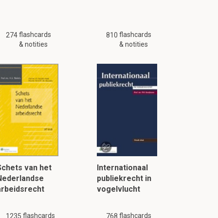
flashcards
flashcards
274
810
& notities
& notities
Schets van het
Internationaal
Nederlandse
publiekrecht in
arbeidsrecht
vogelvlucht
flashcards
flashcards
1235
768