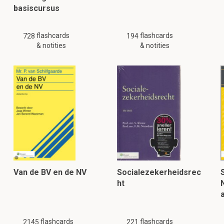
basiscursus
flashcards
flashcards
728
194
& notities
& notities
Van de BV en de NV
Socialezekerheidsrec
ht
flashcards
flashcards
2145
221