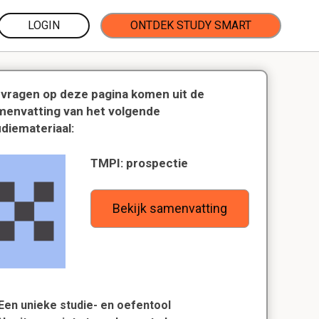
LOGIN
ONTDEK STUDY SMART
 vragen op deze pagina komen uit de
menvatting van het volgende
udiemateriaal:
TMPI: prospectie
Bekijk samenvatting
Een unieke studie- en oefentool