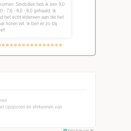
komen. Sindsdien heb ik een 9,0
study smart, ben ik voo
,0 - 7,6 - 8,0 - 8,0 gehaald. Ik
vakken de éérste keer
d het echt íédereen aan die het
StudySmart neemt voo
r horen wil. Ik ben er zo blij
stress van slagen of n
e!!
weg.
eren
 het opsporen en ehrkennen van
Krijg hulp van AI