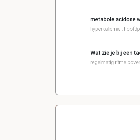
metabole acidose w
hyperkaliemie , hoofdp
Wat zie je bij een 
regelmatig ritme bove
welke oorzaken bij
verhoogde productie v
- verhoogd lactaat bij
- verlies van HCO3 door
- nierinsufficiëntie / ch
intoxicatie bijv methan
Delano
Diergeneeskunde