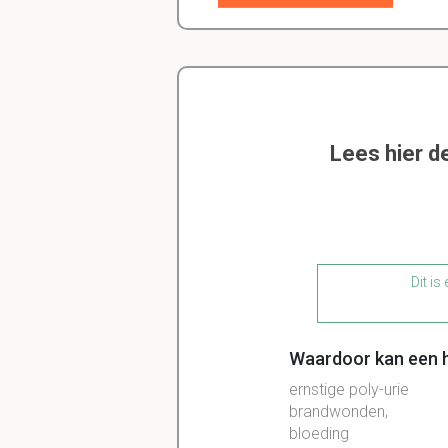
Lees hier d
Dit is
Waardoor kan een 
ernstige poly-urie
brandwonden,
bloeding