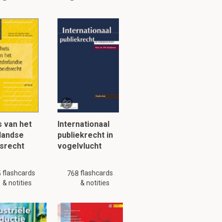
edtransfusie,
 van het
Internationaal
landse
publiekrecht in
srecht
vogelvlucht
flashcards
flashcards
5
768
& notities
& notities