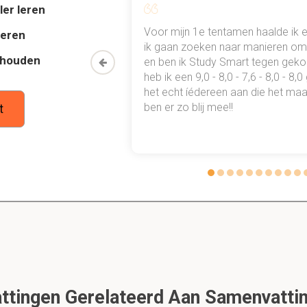
ler leren
vert het voelen van de pols op?
al mn
Voor mijn 1e tentamen haalde ik 
deren
 hart
 punten
ik gaan zoeken naar manieren om 
thouden
oon een heel
en ben ik Study Smart tegen gek
 waarmee ik
heb ik een 9,0 - 8,0 - 7,6 - 8,0 - 8,
tudie gewoon
het echt íédereen aan die het maar
ben er zo blij mee!!
t
 het lichaam om de verhouding tussen HCO 3 en pCO2 
van de verschillende fases bij warmte verlies?
 verward, desorientatie, rillen
33-30: stop rillen, verstijven, hartritme stoornis, pupil verwijd, bew
0 gr, verslapt, hartstilstand, coma -> overlijden of reanimeren.
tingen Gerelateerd Aan Samenvattin