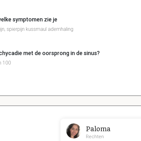
elke symptomen zie je
ijn, spierpijn kussmaul ademhaling
tachycadie met de oorsprong in de sinus?
n 100
 metabole acidose
an zuren bij diabetisch acidose en ketoacidose
 hypoxemie ernstige zieke patienten
 diarree ileus, verlies van darminhoudvia fistel.
ronisch nierfalen
ol en salicylaten
Paloma
Rechten