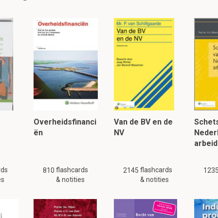
 waarbij antilichamen worden gemaakt door eerdere blo
ffuse intravasale stolling
nhoofd bij betrokken?
chtpijn en het maken van geluid
Overheidsfinanci
Van de BV en de
Schets
ols altijd pathologisch?
ën
NV
Neder
et erg
arbeid
rds
flashcards
flashcards
810
2145
123
lezen, klik hier:
es
& notities
& notities