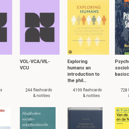
1.4 Arbo-ondersteuning
Dit is een preview. Er zijn 2 andere flashcards beschikbaar voor hoofdst
Laat hier meer flashcards zien
en voor het begeleiden van zieke werknemers, uitvoe
gen
VOL-VCA/VIL-
Exploring
Psych
 kan via een externe arbodienst worden ingehuurd.
VCU
humans an
sociol
introduction to
basis
the phil…
aanmerking voor GPO (gericht periodiek onderzoek):
ds
flashcards
flashcards
244
4199
728
als asbest,zandsteen,chemisch etc.
s
& notities
& notities
lezen, klik hier: