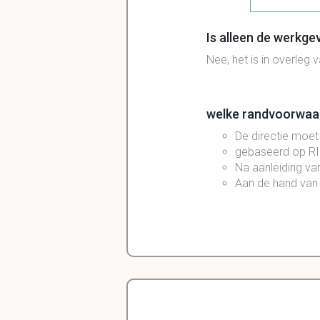
Is alleen de werkge
Nee, het is in overle
welke randvoorwaar
De directie moet 
gebaseerd op R
Na aanleiding v
Aan de hand van 
Waarop richt het Z
het voorkomen e
begleiden van z
psychosociale arb