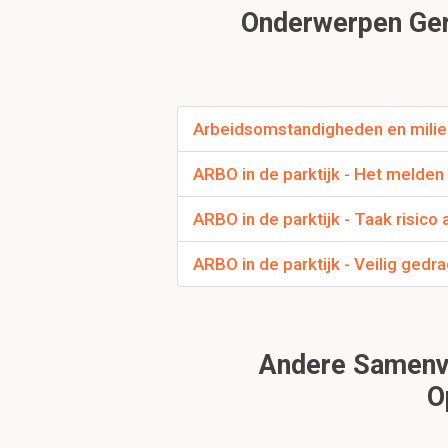
Onderwerpen Gere
deze WG dienen maatr
Arbeidsomstandigheden en milieu 
ARBO in de parktijk - Het melden
ARBO in de parktijk - Taak risic
Is de werkgever wel
wel, de werkgever moe
ARBO in de parktijk - Veilig gedr
stellen.
kan de Arbo alleen
Andere Samenvat
Nee, de werkgever en 
O
wet