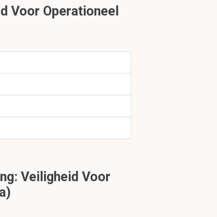
d Voor Operationeel
uk 1.3
eval voordoet:
eschikking
g: Veiligheid Voor
t naleven van de
a)