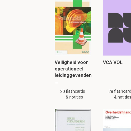
Wie moet je aannem
aanstellingskeurin
Veiligheid voor
VCA VOL
Een bedrijfsarts, deze
operationeel
leidinggevenden
…
Wanneer kom je in 
flashcards
flashcar
30
28
Bij risicovol werk, zo
& notities
& notitie
Om verder te 