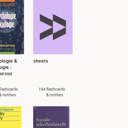
uk 1.4
ren PMO en
ologie &
sheets
ogie :
cursus
flashcards
flashcards
194
& notities
& notities