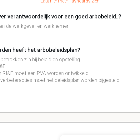
Laat hier meer flashcards zien
ver verantwoordelijk voor een goed arbobeleid..?
g van de werkgever en werknemer
den heeft het arbobeleidsplan?
betrokken zijn bij beleid en opstelling
I&E
an RI&E moet een PVA worden ontwikkeld
verbeteracties moet het beleidsplan worden bijgesteld.
iekteverzuimbeleid zich?
n beperken van ziekte door arbeid
ieke werknemers
eidsbelasting (discriminatie etc.) en werk druk moeten in het be