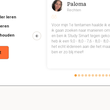
Paloma
1.2 Rechten en plichten
Rechten
ler leren
Dit is een preview. Er zijn 6 andere flashcards beschikbaar voor hoofdst
al mn
Voor mijn 1e tentamen haalde ik 
deren
Laat hier meer flashcards zien
 punten
ik gaan zoeken naar manieren om 
thouden
oon een heel
en ben ik Study Smart tegen gek
kgever zich op beroepen als die alle middelen heeft to
 waarmee ik
heb ik een 9,0 - 8,0 - 7,6 - 8,0 - 8,
onmogelijk zijn
tudie gewoon
het echt íédereen aan die het maar
ben er zo blij mee!!
t
 ( dan heeft hij het maximaal haalbare bereikt)
e recht op werkonderbreking, waarvoor dient dit ? (arb
 dreigt mag je met de technische kennis en middelen passende m
voorkomen als de arbeidsinspectie niet op tijd kan zijn op de pla
en als meerdere werkgevers op een plaats samen zitten