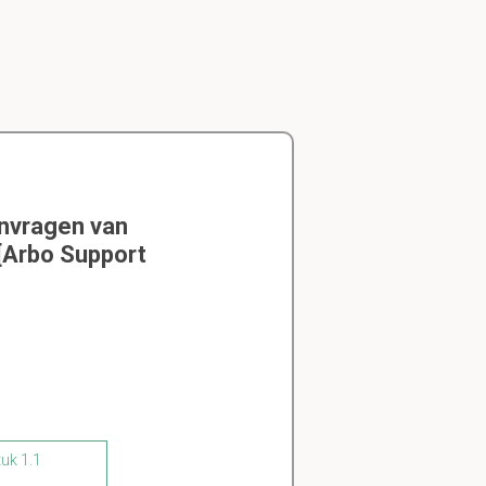
envragen van
 [Arbo Support
tuk 1.1