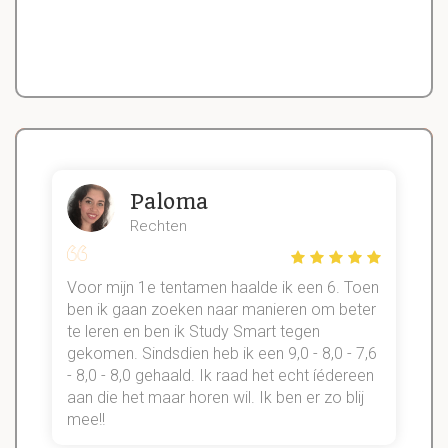
Paloma
Rechten
Voor mijn 1e tentamen haalde ik een 6. Toen
n
ben ik gaan zoeken naar manieren om beter
te leren en ben ik Study Smart tegen
gekomen. Sindsdien heb ik een 9,0 - 8,0 - 7,6
b
- 8,0 - 8,0 gehaald. Ik raad het echt íédereen
aan die het maar horen wil. Ik ben er zo blij
s
mee!!