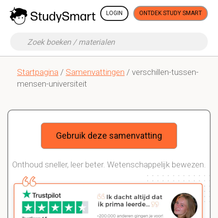
LOGIN
ONTDEK STUDY SMART
Startpagina
/
Samenvattingen
/ verschillen-tussen-
mensen-universiteit
Gebruik deze samenvatting
Onthoud sneller, leer beter. Wetenschappelijk bewezen.