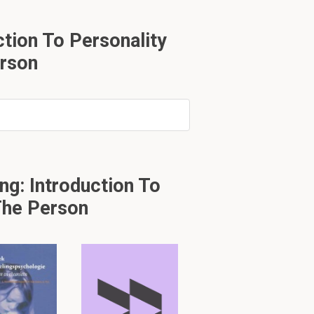
gels. Geen
tion To Personality
eftes niet
erson
logisch en
g: Introduction To
The Person
?)
te sterk? -->