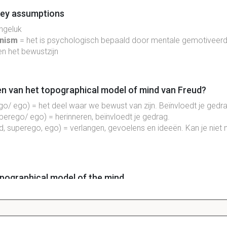
key assumptions
ongeluk
inism
= het is psychologisch bepaald door mentale gemotiveer
en het bewustzijn
len van het topographical model of mind van Freud?
o/ ego) = het deel waar we bewust van zijn. Beïnvloedt je gedra
perego/ ego) = herinneren, beïnvloedt je gedrag.
id, superego, ego) = verlangen, gevoelens en ideeën. Kan je niet
pographical model of the mind
het brein waar je bewust van bent.
lens
 met herinneringen buiten het bewustzijn, maar die makkelijk zijn 
ringen.