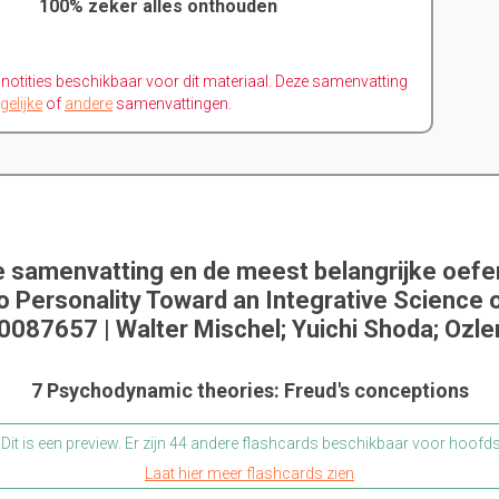
100% zeker alles onthouden
n notities beschikbaar voor dit materiaal. Deze samenvatting
gelijke
of
andere
samenvattingen.
e samenvatting en de meest belangrijke oef
to Personality Toward an Integrative Science o
087657 | Walter Mischel; Yuichi Shoda; Ozl
7 Psychodynamic theories: Freud's conceptions
Dit is een preview. Er zijn 44 andere flashcards beschikbaar voor hoofd
Laat hier meer flashcards zien