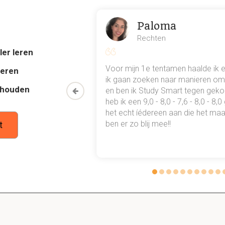
aatste film die je hebt gezien, vakantie
l dat niet direct toegang baar is naar het bewustzijn. Bron van 
Paloma
ingen, gevoelens en ideeën gelinkt met angst, conflict en pijn. 
Rechten
e.
ler leren
al mn
Voor mijn 1e tentamen haalde ik 
deren
 punten
ik gaan zoeken naar manieren om 
principle wat hoort bij de ID?
thouden
oon een heel
en ben ik Study Smart tegen gek
 meteen worden bevredigd. De behoeften die niet worden bevre
 waarmee ik
heb ik een 9,0 - 8,0 - 7,6 - 8,0 - 8,
g wil je zo snel mogelijk weg hebben en je gaat proberen je beh
tudie gewoon
het echt íédereen aan die het maar
e honger hebt heb je de neiging om te gaan eten.
ben er zo blij mee!!
t
rinciple die hoort bij het EGO?
 externe realiteit, samen met interne behoeftes en neigingen. Dit
s van de acties voordat je iets doet (cost-reward). Impulsen va
aste context.