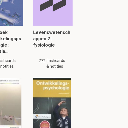
oek
Levenswetensch
kkelingsps
appen 2 :
gie :
fysiologie
sla…
weede
lashcards
flashcards
772
lus. UR moet
 notities
& notities
g is mogelijk niet