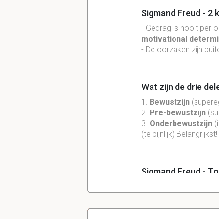
Sigmand Freud - 2 
- Gedrag is nooit per 
motivational determ
- De oorzaken zijn buit
Wat zijn de drie de
1.
Bewustzijn
(supereg
2.
Pre-bewustzijn
(su
3.
Onderbewustzijn
(
(te pijnlijk) Belangrijkst!
Sigmand Freud - To
1.
Bewustzijn:
deel van 
Gedachtes en gevoe
2.
Voorbewustzijn:
deel
halen. Gewone herinne