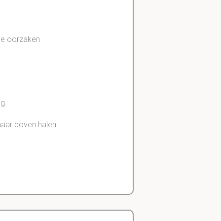
de oorzaken
g.
 naar boven halen
terug te