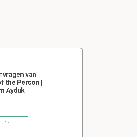
envragen van
f the Person |
em Ayduk
stuk 7