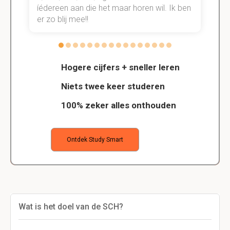
n.
íédereen aan die het maar horen wil. Ik ben
d
er zo blij mee!!
Hogere cijfers + sneller leren
Niets twee keer studeren
100% zeker alles onthouden
Ontdek Study Smart
Wat is het doel van de SCH?