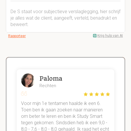
De S staat voor subjectieve verslaglegging, hier schrijf
je alles wat de client, aangeeft, verteld, benadrukt en
beweert.
Krijg hulp van AI
Rapporteer
Paloma
Rechten
Voor mijn 1e tentamen haalde ik een 6.
M
Toen ben ik gaan zoeken naar manieren
v
om beter te leren en ben ik Study Smart
a
tegen gekomen. Sindsdien heb ik een 9,0 -
s
t
8,0 - 7,6 - 8,0 - 8,0 gehaald. Ik raad het echt
k