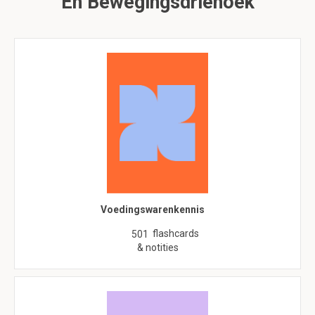
En Bewegingsdriehoek
Voedingswarenkennis
flashcards
501
& notities