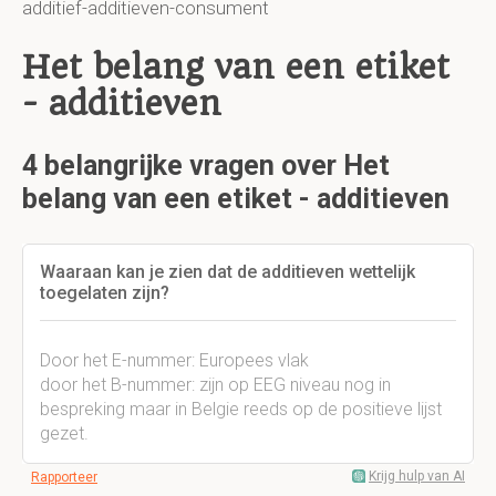
additief-additieven-consument
Het belang van een etiket
- additieven
4 belangrijke vragen over Het
belang van een etiket - additieven
Waaraan kan je zien dat de additieven wettelijk
toegelaten zijn?
Door het E-nummer: Europees vlak
door het B-nummer: zijn op EEG niveau nog in
bespreking maar in Belgie reeds op de positieve lijst
gezet.
Krijg hulp van AI
Rapporteer