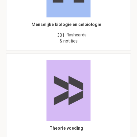
Menselijke biologie en celbiologie
flashcards
301
& notities
Theorie voeding