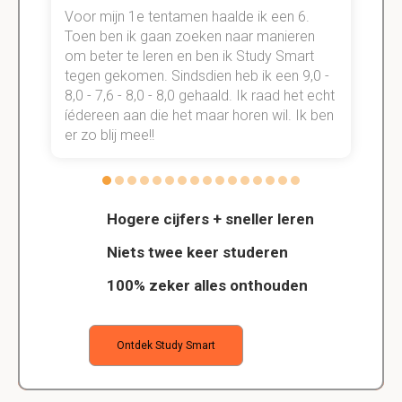
Voor mijn 1e tentamen haalde ik een 6.
M
Toen ben ik gaan zoeken naar manieren
v
om beter te leren en ben ik Study Smart
a
tegen gekomen. Sindsdien heb ik een 9,0 -
s
t
8,0 - 7,6 - 8,0 - 8,0 gehaald. Ik raad het echt
k
n.
íédereen aan die het maar horen wil. Ik ben
d
er zo blij mee!!
Hogere cijfers + sneller leren
Niets twee keer studeren
100% zeker alles onthouden
Ontdek Study Smart