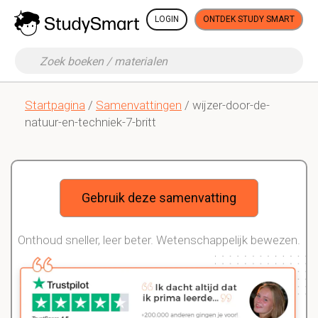
LOGIN
ONTDEK STUDY SMART
Startpagina
/
Samenvattingen
/ wijzer-door-de-
natuur-en-techniek-7-britt
Gebruik deze samenvatting
Onthoud sneller, leer beter. Wetenschappelijk bewezen.