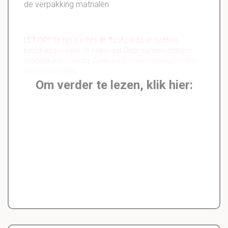
de verpakking matrialen
LET OP!!! Er zijn slechts 46 flashcards en notities
beschikbaar voor dit materiaal. Deze samenvatting is
mogelijk niet volledig. Zoek a.u.b.
soortgelijke
of
andere
samenvattingen.
Om verder te lezen, klik hier: