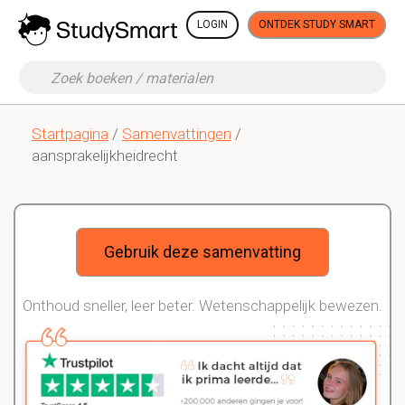
LOGIN
ONTDEK STUDY SMART
Startpagina
/
Samenvattingen
/
aansprakelijkheidrecht
Gebruik deze samenvatting
Onthoud sneller, leer beter. Wetenschappelijk bewezen.