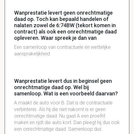
Wanprestatie levert geen onrechtmatige
daad op. Toch kan bepaald handelen of
nalaten zowel de 6:74BW (tekort komen in
contract) als ook een onrechtmatige daad
opleveren. Waar spreek je dan van
Een samenloop van contractuele én wettelijke
aansprakelijkheid
Wanprestatie levert dus in beginsel geen
onrechtmatige daad op. Wel bij
samenloop. Wat is een voorbeeld daarvan?
A maakt de auto voor B. Dat is de contractuele
verbintenis. Als hij die niet nakomt is er geen
onrechtmatige daad. Nu gaat A een proefrit
maken en rijdt die auto kort. Dan pleegt hij dus ook
een onrechtmatige daad. Samenloop dus