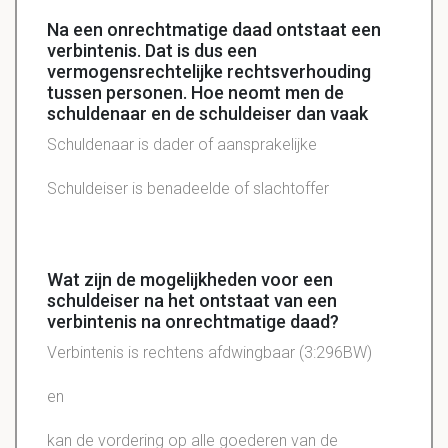
Na een onrechtmatige daad ontstaat een
verbintenis. Dat is dus een
vermogensrechtelijke rechtsverhouding
tussen personen. Hoe neomt men de
schuldenaar en de schuldeiser dan vaak
Schuldenaar is dader of aansprakelijke
Schuldeiser is benadeelde of slachtoffer
Wat zijn de mogelijkheden voor een
schuldeiser na het ontstaat van een
verbintenis na onrechtmatige daad?
Verbintenis is rechtens afdwingbaar (3:296BW)
en
kan de vordering op alle goederen van de